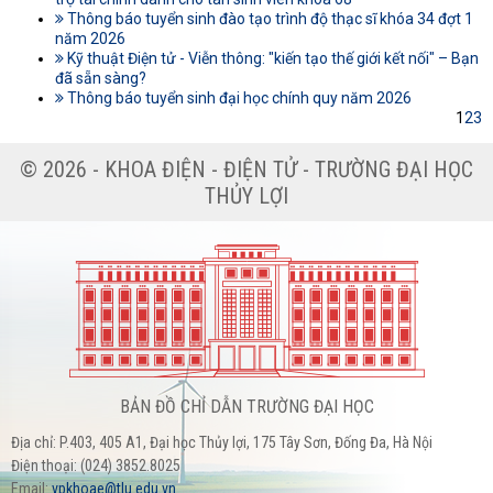
Thông báo tuyển sinh đào tạo trình độ thạc sĩ khóa 34 đợt 1
năm 2026
Kỹ thuật Điện tử - Viễn thông: "kiến tạo thế giới kết nối" – Bạn
đã sẵn sàng?
Thông báo tuyển sinh đại học chính quy năm 2026
1
2
3
© 2026 - KHOA ĐIỆN - ĐIỆN TỬ - TRƯỜNG ĐẠI HỌC
THỦY LỢI
BẢN ĐỒ CHỈ DẪN TRƯỜNG ĐẠI HỌC
Địa chỉ: P.403, 405 A1, Đại học Thủy lợi, 175 Tây Sơn, Đống Đa, Hà Nội
Điện thoại: (024) 3852.8025
Email:
vpkhoae@tlu.edu.vn