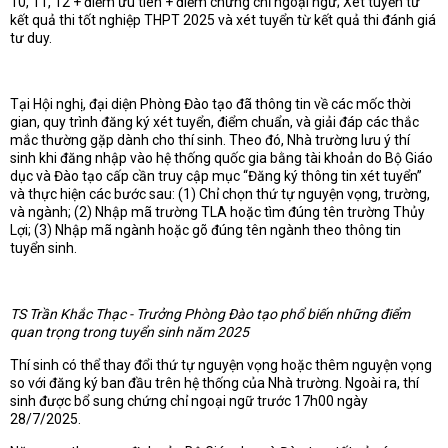
10, 11, 12 + điểm ưu tiên + điểm chứng chỉ ngoại ngữ; Xét tuyển từ
kết quả thi tốt nghiệp THPT 2025 và xét tuyển từ kết quả thi đánh giá
tư duy.
Tại Hội nghị, đại diện Phòng Đào tạo đã thông tin về các mốc thời
gian, quy trình đăng ký xét tuyển, điểm chuẩn, và giải đáp các thắc
mắc thường gặp dành cho thí sinh. Theo đó, Nhà trường lưu ý thí
sinh khi đăng nhập vào hệ thống quốc gia bằng tài khoản do Bộ Giáo
dục và Đào tạo cấp cần truy cập mục “Đăng ký thông tin xét tuyển”
và thực hiện các bước sau: (1) Chỉ chọn thứ tự nguyện vọng, trường,
và ngành; (2) Nhập mã trường TLA hoặc tìm đúng tên trường Thủy
Lợi; (3) Nhập mã ngành hoặc gõ đúng tên ngành theo thông tin
tuyển sinh.
TS Trần Khắc Thạc - Trưởng Phòng Đào tạo phổ biến những điểm
quan trọng trong tuyển sinh năm 2025
Thí sinh có thể thay đổi thứ tự nguyện vọng hoặc thêm nguyện vọng
so với đăng ký ban đầu trên hệ thống của Nhà trường. Ngoài ra, thí
sinh được bổ sung chứng chỉ ngoại ngữ trước 17h00 ngày
28/7/2025.