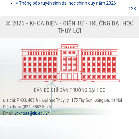
Thông báo tuyển sinh đại học chính quy năm 2026
1
2
3
© 2026 - KHOA ĐIỆN - ĐIỆN TỬ - TRƯỜNG ĐẠI HỌC
THỦY LỢI
BẢN ĐỒ CHỈ DẪN TRƯỜNG ĐẠI HỌC
Địa chỉ: P.403, 405 A1, Đại học Thủy lợi, 175 Tây Sơn, Đống Đa, Hà Nội
Điện thoại: (024) 3852.8025
Email:
vpkhoae@tlu.edu.vn