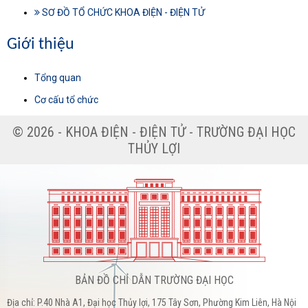
SƠ ĐỒ TỔ CHỨC KHOA ĐIỆN - ĐIỆN TỬ
Giới thiệu
Tổng quan
Cơ cấu tổ chức
© 2026 - KHOA ĐIỆN - ĐIỆN TỬ - TRƯỜNG ĐẠI HỌC
THỦY LỢI
BẢN ĐỒ CHỈ DẪN TRƯỜNG ĐẠI HỌC
Địa chỉ: P.40 Nhà A1, Đại học Thủy lợi, 175 Tây Sơn, Phường Kim Liên, Hà Nội