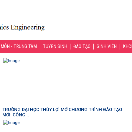
 MÔN - TRUNG TÂM
TUYỂN SINH
ĐÀO TẠO
SINH VIÊN
KHC
TRƯỜNG ĐẠI HỌC THỦY LỢI MỞ CHƯƠNG TRÌNH ĐÀO TẠO
MỚI: CÔNG...