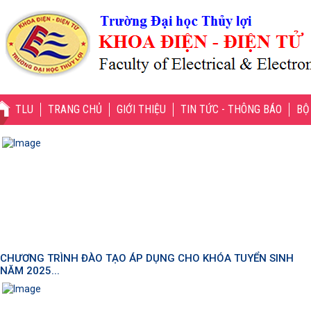
TLU
TRANG CHỦ
GIỚI THIỆU
TIN TỨC - THÔNG BÁO
BỘ
CHƯƠNG TRÌNH ĐÀO TẠO ÁP DỤNG CHO KHÓA TUYỂN SINH
NĂM 2025...