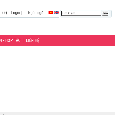
(+)
Login
Ngôn ngữ:
N - HỢP TÁC
LIÊN HỆ