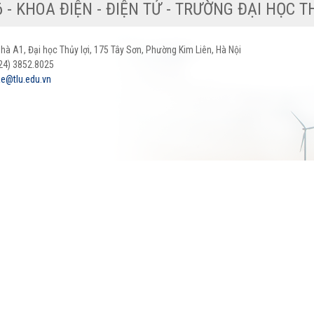
© 2026 - KHOA ĐIỆN - ĐIỆN TỬ - TRƯỜNG ĐẠ
 Nhà A1, Đại học Thủy lợi, 175 Tây Sơn, Phường Kim Liên, Hà Nội
024) 3852.8025
e@tlu.edu.vn