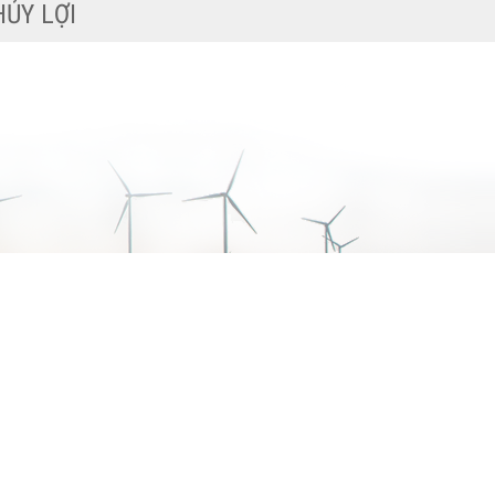
I HỌC THỦY LỢI