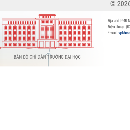
Địa chỉ: P.40
Điện thoại: (
Email:
vpkhoa
BẢN ĐỒ CHỈ DẪN TRƯỜNG ĐẠI HỌC