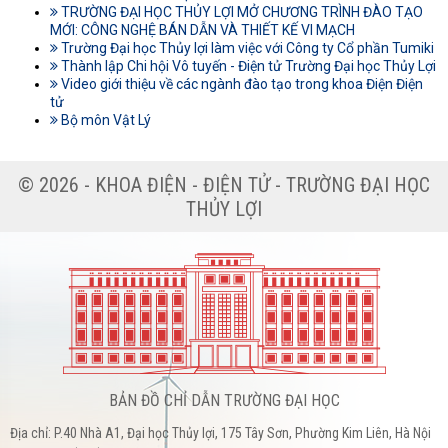
TRƯỜNG ĐẠI HỌC THỦY LỢI MỞ CHƯƠNG TRÌNH ĐÀO TẠO
MỚI: CÔNG NGHỆ BÁN DẪN VÀ THIẾT KẾ VI MẠCH
Trường Đại học Thủy lợi làm việc với Công ty Cổ phần Tumiki
Thành lập Chi hội Vô tuyến - Điện tử Trường Đại học Thủy Lợi
Video giới thiệu về các ngành đào tạo trong khoa Điện Điện
tử
Bộ môn Vật Lý
© 2026 - KHOA ĐIỆN - ĐIỆN TỬ - TRƯỜNG ĐẠI HỌC
THỦY LỢI
BẢN ĐỒ CHỈ DẪN TRƯỜNG ĐẠI HỌC
Địa chỉ: P.40 Nhà A1, Đại học Thủy lợi, 175 Tây Sơn, Phường Kim Liên, Hà Nội