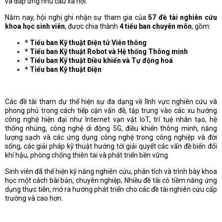
và đáp ứng nhu cầu xã hội.
Năm nay, hội nghị ghi nhận sự tham gia của
57 đề tài nghiên cứu
khoa học sinh viên
, được chia thành
4 tiểu ban chuyên môn
, gồm:
* Tiểu ban Kỹ thuật Điện tử Viễn thông
* Tiểu ban Kỹ thuật Robot và Hệ thống Thông minh
* Tiểu ban Kỹ thuật Điều khiển và Tự động hoá
* Tiểu ban Kỹ thuật Điện
Các đề tài tham dự thể hiện sự đa dạng về lĩnh vực nghiên cứu và
phong phú trong cách tiếp cận vấn đề, tập trung vào các xu hướng
công nghệ hiện đại như Internet vạn vật IoT, trí tuệ nhân tạo, hệ
thống nhúng, công nghệ di động 5G, điều khiển thông minh, năng
lượng sạch và các ứng dụng công nghệ trong công nghiệp và đời
sống, các giải pháp kỹ thuật hướng tới giải quyết các vấn đề biến đổi
khí hậu, phòng chống thiên tai và phát triển bền vững
Sinh viên đã thể hiện kỹ năng nghiên cứu, phân tích và trình bày khoa
học một cách bài bản, chuyên nghiệp, Nhiều đề tài có tiềm năng ứng
dụng thực tiễn, mở ra hướng phát triển cho các đề tài nghiên cứu cấp
trường và cao hơn.