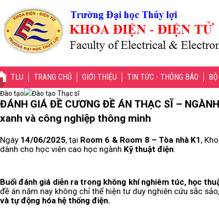
TLU
TRANG CHỦ
GIỚI THIỆU
TIN TỨC - THÔNG BÁO
BỘ
Đào tạo
Đào tạo Thạc sĩ
ĐÁNH GIÁ ĐỀ CƯƠNG ĐỀ ÁN THẠC SĨ – NGÀNH KỸ THUẬT ĐIỆN: Kết nối lý thuyết với thực tiễn – Gắn kế
xanh và công nghiệp thông minh
Ngày
14/06/2025
, tại
Room 6 & Room 8 – Tòa nhà K1
, Kh
dành cho học viên cao học ngành
Kỹ thuật điện
.
Buổi đánh giá diễn ra trong không khí nghiêm túc, học thu
đề án năm nay không chỉ thể hiện tư duy nghiên cứu sắc sảo
và tự động hóa hệ thống điện.