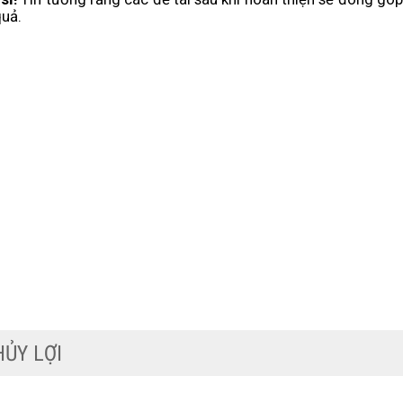
quả.
I HỌC THỦY LỢI