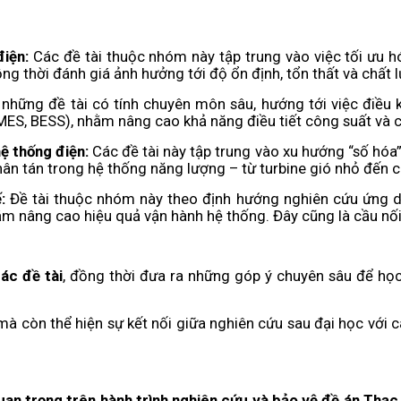
điện:
Các đề tài thuộc nhóm này tập trung vào việc tối ưu h
 đồng thời đánh giá ảnh hưởng tới độ ổn định, tổn thất và chất
 những đề tài có tính chuyên môn sâu, hướng tới việc điều 
SMES, BESS), nhằm nâng cao khả năng điều tiết công suất và cả
ệ thống điện:
Các đề tài này tập trung vào xu hướng “số hóa”
hân tán trong hệ thống năng lượng – từ turbine gió nhỏ đến c
ế:
Đề tài thuộc nhóm này theo định hướng nghiên cứu ứng dụn
nhằm nâng cao hiệu quả vận hành hệ thống. Đây cũng là cầu nố
ác đề tài
, đồng thời đưa ra những góp ý chuyên sâu để học
 mà còn thể hiện sự kết nối giữa nghiên cứu sau đại học với 
n trọng trên hành trình nghiên cứu và bảo vệ đề án Thạc 