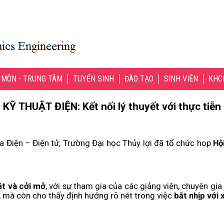
 MÔN - TRUNG TÂM
TUYỂN SINH
ĐÀO TẠO
SINH VIÊN
KHC
t đào tạo với chuyển đổi năng lượng
oa Điện – Điện tử, Trường Đại học Thủy lợi đã tổ chức họp
Hộ
ật và cởi mở
, với sự tham gia của các giảng viên, chuyên gi
, mà còn cho thấy định hướng rõ nét trong việc
bắt nhịp với 