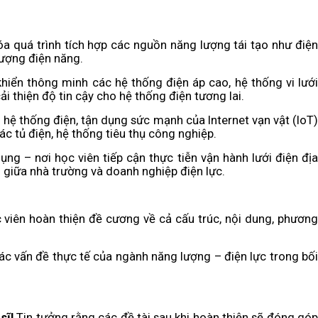
óa quá trình tích hợp các nguồn năng lượng tái tạo như điện
 lượng điện năng.
khiển thông minh các hệ thống điện áp cao, hệ thống vi lưới
i thiện độ tin cậy cho hệ thống điện tương lai.
 hệ thống điện, tận dụng sức mạnh của Internet vạn vật (IoT)
ác tủ điện, hệ thống tiêu thụ công nghiệp.
g – nơi học viên tiếp cận thực tiễn vận hành lưới điện địa
i giữa nhà trường và doanh nghiệp điện lực.
 viên hoàn thiện đề cương về cả cấu trúc, nội dung, phương
các vấn đề thực tế của ngành năng lượng – điện lực trong bối
sĩ!
Tin tưởng rằng các đề tài sau khi hoàn thiện sẽ đóng góp