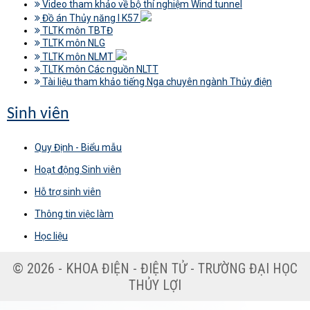
Video tham khảo về bộ thí nghiệm Wind tunnel
Đồ án Thủy năng I K57
TLTK môn TBTĐ
TLTK môn NLG
TLTK môn NLMT
TLTK môn Các nguồn NLTT
Tài liệu tham khảo tiếng Nga chuyên ngành Thủy điện
Sinh viên
Quy Định - Biểu mẫu
Hoạt động Sinh viên
Hỗ trợ sinh viên
Thông tin việc làm
Học liệu
© 2026 - KHOA ĐIỆN - ĐIỆN TỬ - TRƯỜNG ĐẠI HỌC
THỦY LỢI