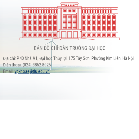
BẢN ĐỒ CHỈ DẪN TRƯỜNG ĐẠI HỌC
Địa chỉ: P.40 Nhà A1, Đại học Thủy lợi, 175 Tây Sơn, Phường Kim Liên, Hà Nội
Điện thoại: (024) 3852.8025
Email:
vpkhoae@tlu.edu.vn