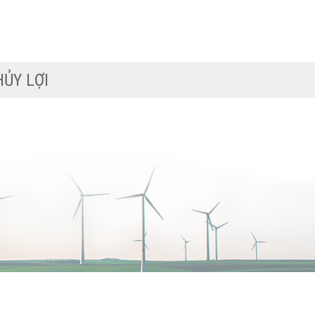
I HỌC THỦY LỢI