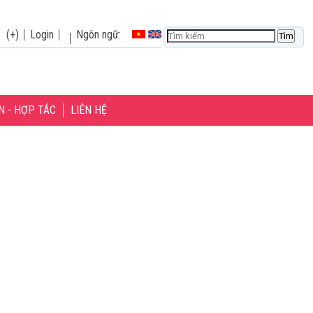
(+)
Login
Ngôn ngữ:
N - HỢP TÁC
LIÊN HỆ