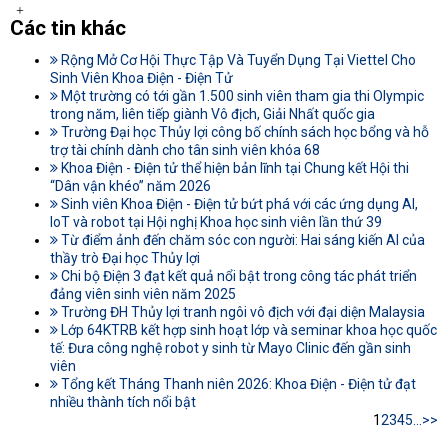
Các tin khác
Rộng Mở Cơ Hội Thực Tập Và Tuyển Dụng Tại Viettel Cho
Sinh Viên Khoa Điện - Điện Tử
Một trường có tới gần 1.500 sinh viên tham gia thi Olympic
trong năm, liên tiếp giành Vô địch, Giải Nhất quốc gia
Trường Đại học Thủy lợi công bố chính sách học bổng và hỗ
trợ tài chính dành cho tân sinh viên khóa 68
Khoa Điện - Điện tử thể hiện bản lĩnh tại Chung kết Hội thi
“Dân vận khéo” năm 2026
Sinh viên Khoa Điện - Điện tử bứt phá với các ứng dụng AI,
IoT và robot tại Hội nghị Khoa học sinh viên lần thứ 39
Từ điểm ảnh đến chăm sóc con người: Hai sáng kiến AI của
thầy trò Đại học Thủy lợi
Chi bộ Điện 3 đạt kết quả nổi bật trong công tác phát triển
đảng viên sinh viên năm 2025
Trường ĐH Thủy lợi tranh ngôi vô địch với đại diện Malaysia
Lớp 64KTRB kết hợp sinh hoạt lớp và seminar khoa học quốc
tế: Đưa công nghệ robot y sinh từ Mayo Clinic đến gần sinh
viên
Tổng kết Tháng Thanh niên 2026: Khoa Điện - Điện tử đạt
nhiều thành tích nổi bật
1
2
3
4
5
...
>>