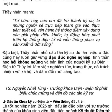
mệt mỏi.
Thầy nhấn mạnh:
"Từ hôm nay, các em đã trở thành kỹ sư, là
những người sẽ trực tiếp tham gia vào thực
tiễn: thiết kế, vận hành hệ thống điện; xây dựng
các giải pháp điều khiển, tự động hóa; phát
triển hệ thống điện tử và viễn thông phục vụ
sản xuất và đời sống."
Đặc biệt, Thầy nhắn nhủ các tân kỹ sư dù làm việc ở đâu
cũng hãy luôn giữ vững
đạo đức nghề nghiệp
, tinh thần
học hỏi không ngừng
và bản lĩnh của người kỹ sư Điện –
Điện tử Thủy lợi: làm việc nghiêm túc, trung thực, có trách
nhiệm với xã hội và dám đổi mới sáng tạo.
TS. Nguyễn Nhất Tùng - Trưởng khoa Điện - Điện tử phát
biểu chúc mừng và dặn dò các tân kỹ sư
📡 Dấu ấn Khóa kỹ sư Điện tử – Viễn thông đầu tiên
Lễ tốt nghiệp năm 2026 ghi dấu ấn đặc biệt với sự trưởng
thành của khóa sinh viên đầu tiên ngành
Kỹ thuật Điện tử