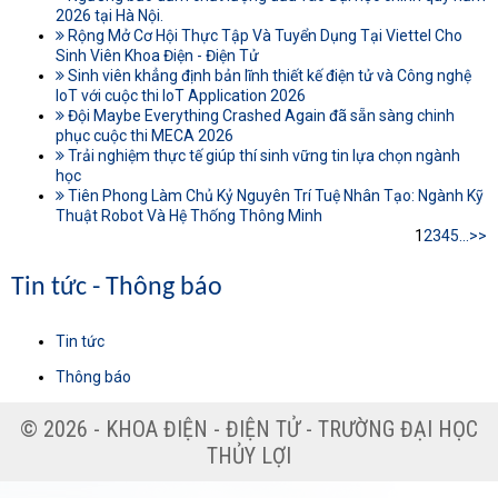
2026 tại Hà Nội.
Rộng Mở Cơ Hội Thực Tập Và Tuyển Dụng Tại Viettel Cho
Sinh Viên Khoa Điện - Điện Tử
Sinh viên khẳng định bản lĩnh thiết kế điện tử và Công nghệ
IoT với cuộc thi IoT Application 2026
Đội Maybe Everything Crashed Again đã sẵn sàng chinh
phục cuộc thi MECA 2026
Trải nghiệm thực tế giúp thí sinh vững tin lựa chọn ngành
học
Tiên Phong Làm Chủ Kỷ Nguyên Trí Tuệ Nhân Tạo: Ngành Kỹ
Thuật Robot Và Hệ Thống Thông Minh
1
2
3
4
5
...
>>
Tin tức - Thông báo
Tin tức
Thông báo
© 2026 - KHOA ĐIỆN - ĐIỆN TỬ - TRƯỜNG ĐẠI HỌC
THỦY LỢI