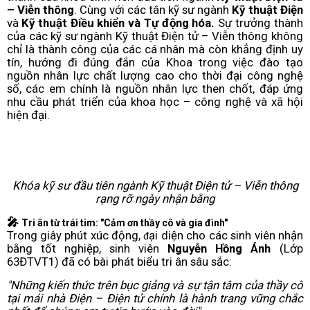
– Viễn thông
. Cùng với các tân kỹ sư ngành
Kỹ thuật Điện
và
Kỹ thuật Điều khiển và Tự động hóa.
Sự trưởng thành
của các kỹ sư ngành Kỹ thuật Điện tử – Viễn thông không
chỉ là thành công của các cá nhân mà còn khẳng định uy
tín, hướng đi đúng đắn của Khoa trong việc đào tạo
nguồn nhân lực chất lượng cao cho thời đại công nghệ
số, các em chính là nguồn nhân lực then chốt, đáp ứng
nhu cầu phát triển của khoa học – công nghệ và xã hội
hiện đại.
Khóa kỹ sư đầu tiên ngành Kỹ thuật Điện tử – Viễn thông
rạng rỡ ngày nhận bằng
🎤
Tri ân từ trái tim: "Cảm ơn thầy cô và gia đình"
Trong giây phút xúc động,
ại diện cho các sinh viên nhận
đ
bằng tốt nghiệp, sinh viên
Nguyễn Hồng Ánh
(Lớp
63ĐTVT1) đã có bài phát biểu tri ân sâu sắc:
"Những kiến thức trên bục giảng và sự tận tâm của thầy cô
tại mái nhà Điện – Điện tử chính là hành trang vững chắc