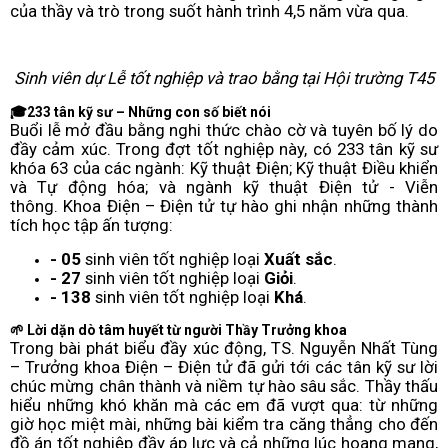
của thầy và trò trong suốt hành trình 4,5 năm vừa qua.
Sinh viên dự Lễ tốt nghiệp và trao bằng tại Hội trường T45
🎓
233 tân kỹ sư – Những con số biết nói
Buổi lễ mở đầu bằng nghi thức chào cờ và tuyên bố lý do
đầy cảm xúc. Trong đợt tốt nghiệp này, có 233 tân kỹ sư
khóa 63 của các ngành: Kỹ thuật Điện; Kỹ thuật Điều khiển
và Tự động hóa; và ngành kỹ thuật Điện tử - Viễn
thông. Khoa Điện – Điện tử tự hào ghi nhận những thành
tích học tập ấn tượng:
- 05
sinh viên tốt nghiệp loại
Xuất sắc
.
- 27
sinh viên tốt nghiệp loại
Giỏi
.
- 138
sinh viên tốt nghiệp loại
Khá
.
🌱 Lời dặn dò tâm huyết từ người Thầy Trưởng khoa
Trong bài phát biểu đầy xúc động, TS. Nguyễn Nhất Tùng
– Trưởng khoa Điện – Điện tử đã gửi tới các tân kỹ sư lời
chúc mừng chân thành và niềm tự hào sâu sắc. Thầy thấu
hiểu những khó khăn mà các em đã vượt qua: từ những
giờ học miệt mài, những bài kiểm tra căng thẳng cho đến
đồ án tốt nghiệp đầy áp lực và cả những lúc hoang mang,