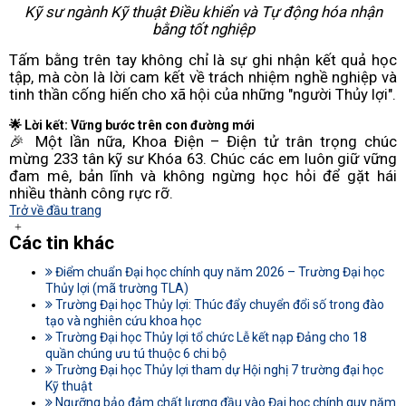
Kỹ sư ngành Kỹ thuật Điều khiển và Tự động hóa nhận
bằng tốt nghiệp
Tấm bằng trên tay không chỉ là sự ghi nhận kết quả học
tập, mà còn là lời cam kết về trách nhiệm nghề nghiệp và
tinh thần cống hiến cho xã hội của những "người Thủy lợi".
🌟 Lời kết: Vững bước trên con đường mới
🎉 Một lần nữa, Khoa Điện – Điện tử trân trọng chúc
mừng 233 tân kỹ sư Khóa 63. Chúc các em luôn giữ vững
đam mê, bản lĩnh và không ngừng học hỏi để gặt hái
nhiều thành công rực rỡ.
Trở về đầu trang
Các tin khác
Điểm chuẩn Đại học chính quy năm 2026 – Trường Đại học
Thủy lợi (mã trường TLA)
Trường Đại học Thủy lợi: Thúc đẩy chuyển đổi số trong đào
tạo và nghiên cứu khoa học
Trường Đại học Thủy lợi tổ chức Lễ kết nạp Đảng cho 18
quần chúng ưu tú thuộc 6 chi bộ
Trường Đại học Thủy lợi tham dự Hội nghị 7 trường đại học
Kỹ thuật
Ngưỡng bảo đảm chất lượng đầu vào Đại học chính quy năm