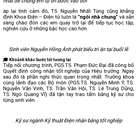
nhất để chúng em tự tin bước vào đời"
áp lại tình cảm đó, TS. Nguyễn Nhất Tùng cũng khẳng
định Khoa Điện – Điện tử luôn là
"ngôi nhà chung"
và sẵn
sàng chào đón các em quay trở lại để tiếp tục học tập,
nghiên cứu ở những bậc học cao hơn.
Sinh viên Nguyễn Hồng Ánh phát biểu tri ân tại buổi lễ
🎓 Khoảnh khắc bước tới tương lai
Tiếp nối chương trình, PGS.TS. Phạm Đức Đại đã công bố
Quyết định công nhận tốt nghiệp của Hiệu trưởng. Ngay
sau đó là phần nghi thức quan trọng nhất: Trưởng khoa
cùng lãnh đạo các Bộ môn (PGS.TS. Nguyễn Minh Ý, TS.
Nguyễn Văn Vinh, TS. Trần Văn Hội, TS. Lê Trung Dũng,
TS. Ngô Quang Vĩ) đã tận tay trao tấm bằng kỹ sư cho
từng sinh viên.
Kỹ sư ngành Kỹ thuật Điện nhận bằng tốt nghiệp