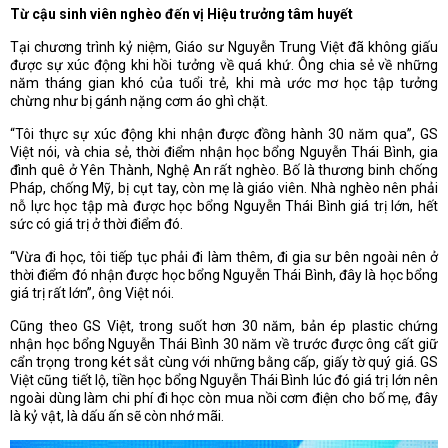
Từ cậu sinh viên nghèo đến vị Hiệu trưởng tâm huyết
Tại chương trình kỷ niệm, Giáo sư Nguyễn Trung Việt đã không giấu
được sự xúc động khi hồi tưởng về quá khứ. Ông chia sẻ về những
năm tháng gian khó của tuổi trẻ, khi mà ước mơ học tập tưởng
chừng như bị gánh nặng cơm áo ghì chặt.
“Tôi thực sự xúc động khi nhận được đồng hành 30 năm qua”, GS
Việt nói, và chia sẻ, thời điểm nhận học bổng Nguyễn Thái Bình, gia
đình quê ở Yên Thành, Nghệ An rất nghèo. Bố là thương binh chống
Pháp, chống Mỹ, bị cụt tay, còn mẹ là giáo viên. Nhà nghèo nên phải
nỗ lực học tập mà được học bổng Nguyễn Thái Bình giá trị lớn, hết
sức có giá trị ở thời điểm đó.
“Vừa đi học, tôi tiếp tục phải đi làm thêm, đi gia sư bên ngoài nên ở
thời điểm đó nhận được học bổng Nguyễn Thái Bình, đây là học bổng
giá trị rất lớn”, ông Việt nói.
Cũng theo GS Việt, trong suốt hơn 30 năm, bản ép plastic chứng
nhận học bổng Nguyễn Thái Bình 30 năm về trước được ông cất giữ
cẩn trọng trong két sắt cùng với những bằng cấp, giấy tờ quý giá. GS
Việt cũng tiết lộ, tiền học bổng Nguyễn Thái Bình lúc đó giá trị lớn nên
ngoài dùng làm chi phí đi học còn mua nồi cơm điện cho bố mẹ, đây
là kỷ vật, là dấu ấn sẽ còn nhớ mãi.