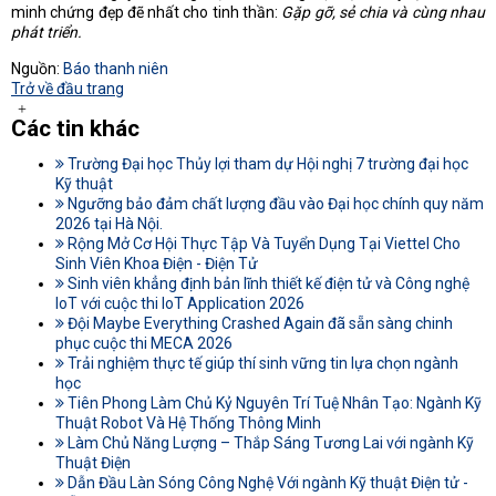
minh chứng đẹp đẽ nhất cho tinh thần:
Gặp gỡ, sẻ chia và cùng nhau
phát triển.
Nguồn:
Báo thanh niên
Trở về đầu trang
Các tin khác
Trường Đại học Thủy lợi tham dự Hội nghị 7 trường đại học
Kỹ thuật
Ngưỡng bảo đảm chất lượng đầu vào Đại học chính quy năm
2026 tại Hà Nội.
Rộng Mở Cơ Hội Thực Tập Và Tuyển Dụng Tại Viettel Cho
Sinh Viên Khoa Điện - Điện Tử
Sinh viên khẳng định bản lĩnh thiết kế điện tử và Công nghệ
IoT với cuộc thi IoT Application 2026
Đội Maybe Everything Crashed Again đã sẵn sàng chinh
phục cuộc thi MECA 2026
Trải nghiệm thực tế giúp thí sinh vững tin lựa chọn ngành
học
Tiên Phong Làm Chủ Kỷ Nguyên Trí Tuệ Nhân Tạo: Ngành Kỹ
Thuật Robot Và Hệ Thống Thông Minh
Làm Chủ Năng Lượng – Thắp Sáng Tương Lai với ngành Kỹ
Thuật Điện
Dẫn Đầu Làn Sóng Công Nghệ Với ngành Kỹ thuật Điện tử -