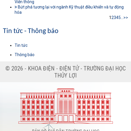
Viễn thông
Bứt phá tương lại với ngành Kỹ thuật điều khiển và tự động
hóa
1
2
3
4
5
...
>>
Tin tức - Thông báo
Tin tức
Thông báo
© 2026 - KHOA ĐIỆN - ĐIỆN TỬ - TRƯỜNG ĐẠI HỌC
THỦY LỢI