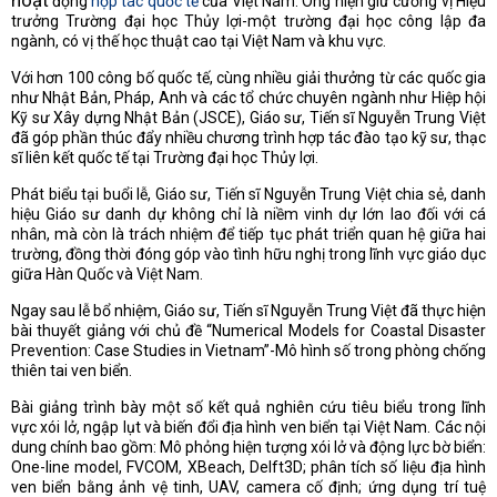
hoạt
động
hợp tác quốc tế
của Việt Nam. Ông hiện giữ cương vị Hiệu
trưởng Trường đại học Thủy lợi-một trường đại học công lập đa
ngành, có vị thế học thuật cao tại Việt Nam và khu vực.
Với hơn 100 công bố quốc tế, cùng nhiều giải thưởng từ các quốc gia
như Nhật Bản, Pháp, Anh và các tổ chức chuyên ngành như Hiệp hội
Kỹ sư Xây dựng Nhật Bản (JSCE), Giáo sư, Tiến sĩ Nguyễn Trung Việt
đã góp phần thúc đẩy nhiều chương trình hợp tác đào tạo kỹ sư, thạc
sĩ liên kết quốc tế tại Trường đại học Thủy lợi.
Phát biểu tại buổi lễ, Giáo sư, Tiến sĩ Nguyễn Trung Việt chia sẻ, danh
hiệu Giáo sư danh dự không chỉ là niềm vinh dự lớn lao đối với cá
nhân, mà còn là trách nhiệm để tiếp tục phát triển quan hệ giữa hai
trường, đồng thời đóng góp vào tình hữu nghị trong lĩnh vực giáo dục
giữa Hàn Quốc và Việt Nam.
Ngay sau lễ bổ nhiệm, Giáo sư, Tiến sĩ Nguyễn Trung Việt đã thực hiện
bài thuyết giảng với chủ đề “Numerical Models for Coastal Disaster
Prevention: Case Studies in Vietnam”-Mô hình số trong phòng chống
thiên tai ven biển.
Bài giảng trình bày một số kết quả nghiên cứu tiêu biểu trong lĩnh
vực xói lở, ngập lụt và biến đổi địa hình ven biển tại Việt Nam. Các nội
dung chính bao gồm: Mô phỏng hiện tượng xói lở và động lực bờ biển:
One-line model, FVCOM, XBeach, Delft3D; phân tích số liệu địa hình
ven biển bằng ảnh vệ tinh, UAV, camera cố định; ứng dụng trí tuệ