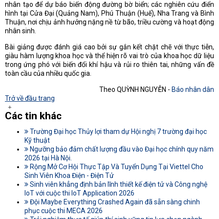
nhân tạo để dự báo biến động đường bờ biển; các nghiên cứu điển
hình tại Cửa Đại (Quảng Nam), Phú Thuận (Huế), Nha Trang và Bình
Thuận, nơi chịu ảnh hưởng nặng nề từ bão, triều cường và hoạt động
nhân sinh.
Bài giảng được đánh giá cao bởi sự gắn kết chặt chẽ với thực tiễn,
giàu hàm lượng khoa học và thể hiện rõ vai trò của khoa học dữ liệu
trong ứng phó với biến đổi khí hậu và rủi ro thiên tai, những vấn đề
toàn cầu của nhiều quốc gia.
Theo QUỲNH NGUYỄN -
Báo nhân dân
Trở về đầu trang
Các tin khác
Trường Đại học Thủy lợi tham dự Hội nghị 7 trường đại học
Kỹ thuật
Ngưỡng bảo đảm chất lượng đầu vào Đại học chính quy năm
2026 tại Hà Nội.
Rộng Mở Cơ Hội Thực Tập Và Tuyển Dụng Tại Viettel Cho
Sinh Viên Khoa Điện - Điện Tử
Sinh viên khẳng định bản lĩnh thiết kế điện tử và Công nghệ
IoT với cuộc thi IoT Application 2026
Đội Maybe Everything Crashed Again đã sẵn sàng chinh
phục cuộc thi MECA 2026