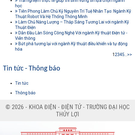
Trải nghiệm thực tế giúp thí sinh vững tin lựa chọn ngành
học
Tiên Phong Làm Chủ Kỷ Nguyên Trí Tuệ Nhân Tạo: Ngành Kỹ
Thuật Robot Và Hệ Thống Thông Minh
Làm Chủ Năng Lượng – Thắp Sáng Tương Lai với ngành Kỹ
Thuật Điện
Dẫn Đầu Làn Sóng Công Nghệ Với ngành Kỹ thuật Điện tử -
Viễn thông
Bứt phá tương lại với ngành Kỹ thuật điều khiển và tự động
hóa
1
2
3
4
5
...
>>
Tin tức - Thông báo
Tin tức
Thông báo
© 2026 - KHOA ĐIỆN - ĐIỆN TỬ - TRƯỜNG ĐẠI HỌC
THỦY LỢI