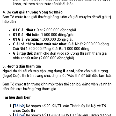
khảo, thi theo hình thức sân khấu hóa.
4. Cơ cấu giải thưởng Vòng Sơ khảo
Ban Tổ chức trao giải thưởng hàng tuần và giải chuyên đề với giá trị
hấp dẫn:
01 Giải Nhất tuần:
2.000.000 đồng/giải.
01 Giải Nhì tuần:
1.500.000 đồng/giải.
01 Giải Ba tuần:
1.000.000 đồng/giải.
Giải bài thi tự luận xuất sắc nhất:
Giải Nhất 2.000.000 đồng;
Giải Nhì 1.500.000 đồng; Giải Ba 1.000.000 đồng.
Giải tập thể:
Dành cho đơn vị có số lượng thí sinh tham gia
nhiều nhất tuần (2.000.000 đồng/giải).
5. Hướng dẫn tham gia
Người dự thi tải và truy cập ứng dụng
iHanoi
, bấm vào biểu tượng
(logo) Cuộc thi trên trang chủ, chọn nút “Vào thi” để bắt đầu làm bài.
Ban Tổ chức trân trọng kính mời toàn thể cán bộ, đảng viên và nhân
dân tích cực hưởng ứng tham gia.
Tài liệu đính kèm:
[
Tải về
]
Kế hoạch số 20-KH/TU của Thành ủy Hà Nội về Tổ
chức Cuộc thi
[
Tải về
]
Kế hoạch số 11-KH/BTGDVTU của Ban Tuyên giáo và