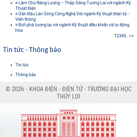
Làm Chủ Năng Lượng – Thắp Sáng Tương Lai với ngành Kỹ
Thuật Điện
Dẫn Đầu Làn Sóng Công Nghệ Với ngành Kỹ thuật Điện tử -
Viễn thông
Bứt phá tương lại với ngành Kỹ thuật điều khiển và tự động
hóa
1
2
3
4
5
...
>>
Tin tức - Thông báo
Tin tức
Thông báo
© 2026 - KHOA ĐIỆN - ĐIỆN TỬ - TRƯỜNG ĐẠI HỌC
THỦY LỢI