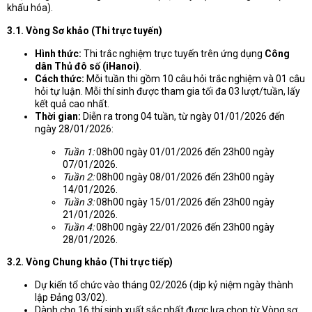
khấu hóa).
3.1. Vòng Sơ khảo (Thi trực tuyến)
Hình thức:
Thi trắc nghiệm trực tuyến trên ứng dụng
Công
dân Thủ đô số (iHanoi)
.
Cách thức:
Mỗi tuần thi gồm 10 câu hỏi trắc nghiệm và 01 câu
hỏi tự luận. Mỗi thí sinh được tham gia tối đa 03 lượt/tuần, lấy
kết quả cao nhất.
Thời gian:
Diễn ra trong 04 tuần, từ ngày 01/01/2026 đến
ngày 28/01/2026:
Tuần 1:
08h00 ngày 01/01/2026 đến 23h00 ngày
07/01/2026.
Tuần 2:
08h00 ngày 08/01/2026 đến 23h00 ngày
14/01/2026.
Tuần 3:
08h00 ngày 15/01/2026 đến 23h00 ngày
21/01/2026.
Tuần 4:
08h00 ngày 22/01/2026 đến 23h00 ngày
28/01/2026.
3.2. Vòng Chung khảo (Thi trực tiếp)
Dự kiến tổ chức vào tháng 02/2026 (dịp kỷ niệm ngày thành
lập Đảng 03/02).
Dành cho 16 thí sinh xuất sắc nhất được lựa chọn từ Vòng sơ