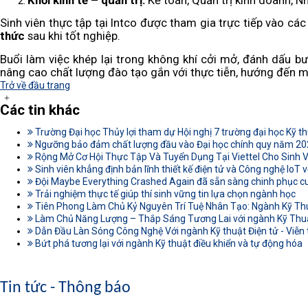
Khối kinh tế – quản trị:
Kế toán, Quản trị kinh doanh, Nhâ
Sinh viên thực tập tại Intco được tham gia trực tiếp vào các
thức
sau khi tốt nghiệp.
Buổi làm việc khép lại trong không khí cởi mở, đánh dấu 
nâng cao chất lượng đào tạo gắn với thực tiễn, hướng đến 
Trở về đầu trang
Các tin khác
Trường Đại học Thủy lợi tham dự Hội nghị 7 trường đại học Kỹ t
Ngưỡng bảo đảm chất lượng đầu vào Đại học chính quy năm 2026
Rộng Mở Cơ Hội Thực Tập Và Tuyển Dụng Tại Viettel Cho Sinh Vi
Sinh viên khẳng định bản lĩnh thiết kế điện tử và Công nghệ IoT v
Đội Maybe Everything Crashed Again đã sẵn sàng chinh phục c
Trải nghiệm thực tế giúp thí sinh vững tin lựa chọn ngành học
Tiên Phong Làm Chủ Kỷ Nguyên Trí Tuệ Nhân Tạo: Ngành Kỹ Th
Làm Chủ Năng Lượng – Thắp Sáng Tương Lai với ngành Kỹ Thuậ
Dẫn Đầu Làn Sóng Công Nghệ Với ngành Kỹ thuật Điện tử - Viễn
Bứt phá tương lại với ngành Kỹ thuật điều khiển và tự động hóa
Tin tức - Thông báo