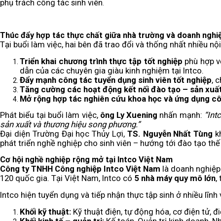
phụ trách công tác sinh viên
.
Thúc đẩy hợp tác thực chất giữa nhà trường và doanh nghi
Tại buổi làm việc, hai bên đã trao đổi và thống nhất nhiều n
Triển khai chương trình thực tập tốt nghiệp
phù hợp vớ
dẫn của các chuyên gia giàu kinh nghiệm tại Intco.
Đẩy mạnh công tác tuyển dụng sinh viên tốt nghiệp
, 
Tăng cường các hoạt động kết nối đào tạo – sản xuấ
Mở rộng hợp tác nghiên cứu khoa học và ứng dụng c
Phát biểu tại buổi làm việc,
ông Ly Xuening
nhấn mạnh:
“Int
sản xuất và thương hiệu song phương.”
Đại diện Trường Đại học Thủy Lợi,
TS. Nguyễn Nhất Tùng
kh
phát triển nghề nghiệp cho sinh viên – hướng tới đào tạo thế
Cơ hội nghề nghiệp rộng mở tại Intco Việt Nam
Công ty TNHH Công nghiệp Intco Việt Nam
là doanh nghiệp 
120 quốc gia. Tại Việt Nam, Intco có
5 nhà máy quy mô lớn
,
Intco hiện tuyển dụng và tiếp nhận thực tập sinh ở nhiều lĩnh 
Khối kỹ thuật:
Kỹ thuật điện, tự động hóa, cơ điện tử, điện