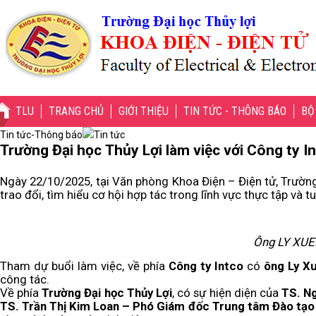
TLU
TRANG CHỦ
GIỚI THIỆU
TIN TỨC - THÔNG BÁO
BỘ
Tin tức-Thông báo
Tin tức
Trường Đại học Thủy Lợi làm việc với Công ty I
Ngày 22/10/2025, tại Văn phòng Khoa Điện – Điện tử, Trườn
trao đổi, tìm hiểu cơ hội hợp tác trong lĩnh vực thực tập và t
Ông LY XUEN
Tham dự buổi làm việc, về phía
Công ty Intco
có
ông Ly X
công tác.
Về phía
Trường Đại học Thủy Lợi
, có sự hiện diện của
TS. N
TS. Trần Thị Kim Loan – Phó Giám đốc Trung tâm Đào tạo