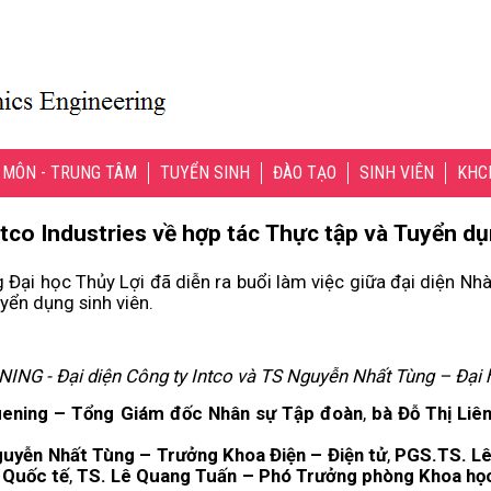
 MÔN - TRUNG TÂM
TUYỂN SINH
ĐÀO TẠO
SINH VIÊN
KHC
ntco Industries về hợp tác Thực tập và Tuyển dụ
g Đại học Thủy Lợi đã diễn ra buổi làm việc giữa đại diện 
uyển dụng sinh viên.
ING - Đại diện Công ty Intco và TS Nguyễn Nhất Tùng – Đại 
uening – Tổng Giám đốc Nhân sự Tập đoàn
,
bà Đỗ Thị Liê
guyễn Nhất Tùng – Trưởng Khoa Điện – Điện tử
,
PGS.TS. Lê
 Quốc tế
,
TS. Lê Quang Tuấn – Phó Trưởng phòng Khoa học