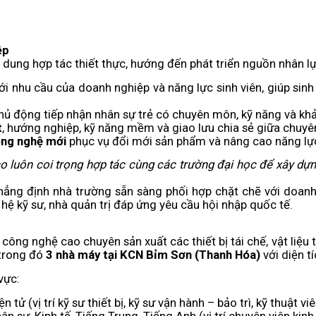
ệp
ội dung hợp tác thiết thực, hướng đến phát triển nguồn nhân l
i nhu cầu của doanh nghiệp và năng lực sinh viên, giúp sinh
chủ động tiếp nhận nhân sự trẻ có chuyên môn, kỹ năng và kh
t
, hướng nghiệp, kỹ năng mềm và giao lưu chia sẻ giữa chuyên
ông nghệ mới
phục vụ đổi mới sản phẩm và nâng cao năng lực
co luôn coi trọng hợp tác cùng các trường đại học để xây dựn
ẳng định nhà trường sẵn sàng phối hợp chặt chẽ với doanh
 hệ kỹ sư, nhà quản trị đáp ứng yêu cầu hội nhập quốc tế.
công nghệ cao chuyên sản xuất các thiết bị tái chế, vật liệu 
 trong đó
3 nhà máy tại KCN Bỉm Sơn (Thanh Hóa)
với diện t
vực:
 tử (vị trí kỹ sư thiết bị, kỹ sư vận hành – bảo trì, kỹ thuật viê