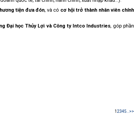
doanh quốc tế, tài chính, hành chính, xuất nhập khẩu...).
phương tiện đưa đón
, và có
cơ hội trở thành nhân viên chính
ng Đại học Thủy Lợi và Công ty Intco Industries
, góp phần
1
2
3
4
5
...
>>