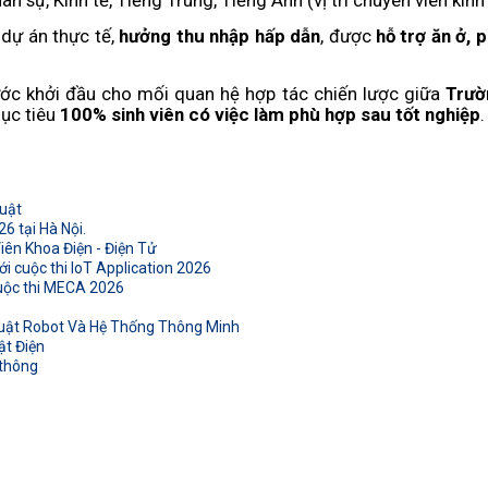
n sự, Kinh tế, Tiếng Trung, Tiếng Anh (vị trí chuyên viên kinh 
 dự án thực tế,
hưởng thu nhập hấp dẫn
, được
hỗ trợ ăn ở, 
bước khởi đầu cho mối quan hệ hợp tác chiến lược giữa
Trườ
mục tiêu
100% sinh viên có việc làm phù hợp sau tốt nghiệp
.
huật
 tại Hà Nội.
ên Khoa Điện - Điện Tử
ới cuộc thi IoT Application 2026
uộc thi MECA 2026
uật Robot Và Hệ Thống Thông Minh
t Điện
 thông