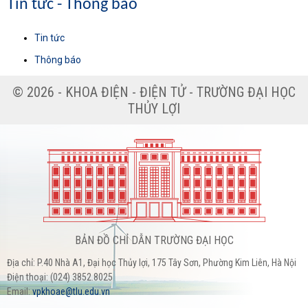
Tin tức - Thông báo
Tin tức
Thông báo
© 2026 - KHOA ĐIỆN - ĐIỆN TỬ - TRƯỜNG ĐẠI HỌC
THỦY LỢI
BẢN ĐỒ CHỈ DẪN TRƯỜNG ĐẠI HỌC
Địa chỉ: P.40 Nhà A1, Đại học Thủy lợi, 175 Tây Sơn, Phường Kim Liên, Hà Nội
Điện thoại: (024) 3852.8025
Email:
vpkhoae@tlu.edu.vn