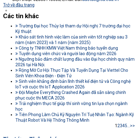
Trở về đầu trang
Các tin khác
Trường Đại học Thủy lợi tham dự Hội nghị 7 trường đại học
Kỹ thuật
Khảo sát tình hình việc làm của sinh viên tốt nghiệp sau 3
năm (năm 2023) và 1 năm (năm 2025)
Công ty TNHH KMW Việt Nam thông báo tuyển dụng
Tuyển dụng viên chức và người lao động năm 2026
Ngưỡng bảo đảm chất lượng đầu vào Đại học chính quy năm
2026 tại Hà Nội.
Rộng Mở Cơ Hội Thực Tập Và Tuyển Dụng Tại Viettel Cho
Sinh Viên Khoa Điện - Điện Tử
Sinh viên khẳng định bản lĩnh thiết kế điện tử và Công nghệ
IoT với cuộc thi IoT Application 2026
Đội Maybe Everything Crashed Again đã sẵn sàng chinh
phục cuộc thi MECA 2026
Trải nghiệm thực tế giúp thí sinh vững tin lựa chọn ngành
học
Tiên Phong Làm Chủ Kỷ Nguyên Trí Tuệ Nhân Tạo: Ngành Kỹ
Thuật Robot Và Hệ Thống Thông Minh
1
2
3
4
5
...
>>