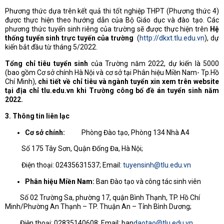
Phương thức dựa trên kết quả thi tốt nghiệp THPT (Phương thức 4)
được thực hiện theo hướng dẫn của Bộ Giáo dục và đào tạo. Các
phương thức tuyển sinh riêng của trường sẽ được thực hiện trên
Hệ
thống tuyển sinh trực tuyến của trường
(
http://dkxt.tlu.edu.vn
), dự
kiến bắt đầu từ tháng 5/2022.
Tổng chỉ tiêu tuyển sinh
của Trường năm 2022, dự kiến là 5000
(bao gồm Cơ sở chính Hà Nội và cơ sở tại Phân hiệu Miền Nam- Tp.Hồ
Chí Minh),
chi tiết về chỉ tiêu và ngành tuyển xin xem trên website
tại địa chỉ tlu.edu.vn khi Trường công bố đề án tuyển sinh năm
2022.
3. Thông tin liên lạc
Cơ sở chính:
Phòng Đào tạo, Phòng 134 Nhà A4
Số 175 Tây Sơn, Quận Đống Đa, Hà Nội;
Điện thoại: 02435631537; Email:
tuyensinh@tlu.edu.vn
Phân hiệu Miền Nam:
Ban Đào tạo và công tác sinh viên
Số 02 Trường Sa, phường 17, quận Bình Thạnh, TP. Hồ Chí
Minh/Phường An Thạnh – TP. Thuận An – Tỉnh Bình Dương;
Điện thoại: 02835140608; Email: ban
daotao@tlu.edu.vn