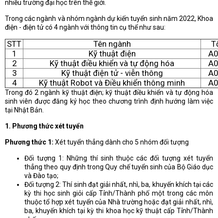
nhiều trường đại học trên thế giới.
Trong các ngành và nhóm ngành dự kiến tuyển sinh năm 2022, Khoa
điện - điện tử có 4 ngành với thông tin cụ thể như sau:
STT
Tên ngành
T
1
Kỹ thuật điện
A0
2
Kỹ thuật điều khiển và tự động hóa
A0
3
Kỹ thuật điện tử - viễn thông
A0
4
Kỹ thuật Robot và Điều khiển thông minh
A0
Trong đó 2 ngành kỹ thuật điện; kỹ thuật điều khiển và tự động hóa
sinh viên được đăng ký học theo chương trình định hướng làm việc
tại Nhật Bản.
1. Phương thức xét tuyển
Phương thức 1:
Xét tuyển thẳng dành cho 5 nhóm đối tượng
Đối tượng 1: Những thí sinh thuộc các đối tượng xét tuyển
thẳng theo quy định trong Quy chế tuyển sinh của Bộ Giáo dục
và Đào tạo;
Đối tượng 2: Thí sinh đạt giải nhất, nhì, ba, khuyến khích tại các
kỳ thi học sinh giỏi cấp Tỉnh/Thành phố một trong các môn
thuộc tổ hợp xét tuyển của Nhà trường hoặc đạt giải nhất, nhì,
ba, khuyến khích tại kỳ thi khoa học kỹ thuật cấp Tỉnh/Thành