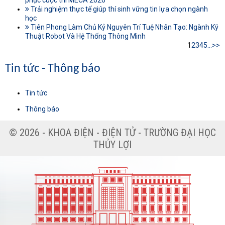
phục cuộc thi MECA 2026
Trải nghiệm thực tế giúp thí sinh vững tin lựa chọn ngành
học
Tiên Phong Làm Chủ Kỷ Nguyên Trí Tuệ Nhân Tạo: Ngành Kỹ
Thuật Robot Và Hệ Thống Thông Minh
1
2
3
4
5
...
>>
Tin tức - Thông báo
Tin tức
Thông báo
© 2026 - KHOA ĐIỆN - ĐIỆN TỬ - TRƯỜNG ĐẠI HỌC
THỦY LỢI