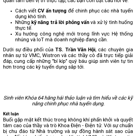
quan tâm đến vị trí thực tập, các bạn còn đặt câu hỏi về:
Cách viết
CV ấn tượng
để chinh phục các nhà tuyển
dụng khó tính.
Những
kỹ năng trả lời phỏng vấn
và xử lý tình huống
thực tế.
Xu hướng công nghệ mới trong lĩnh vực Hệ thống
nhúng và IoT mà doanh nghiệp đang cần.
Dưới sự điều phối của
TS. Trần Văn Hội
, các chuyên gia
nhân sự từ VMC, Wistron và các thầy cô đã trực tiếp giải
đáp, cung cấp những "bí kíp" quý báu giúp sinh viên tự tin
hơn trong các kỳ tuyển dụng sắp tới.
Sinh viên Khóa 64 hăng hái thảo luận và tìm hiểu về các kỹ
năng chinh phục nhà tuyển dụng.
Kết luận
Buổi gặp mặt kết thúc trong không khí phấn khởi và quyết
tâm cao của thầy và trò Khoa Điện - Điện tử. Với sự chuẩn
bị chu đáo từ Nhà trường và sự đồng hành sát sao của