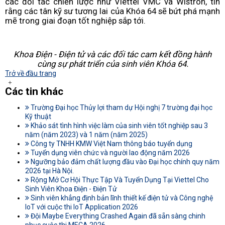
các đối tác chiến lược như Viettel VMC và Wistron, tin
rằng các tân kỹ sư tương lai của Khóa 64 sẽ bứt phá mạnh
mẽ trong giai đoạn tốt nghiệp sắp tới.
Khoa Điện - Điện tử và các đối tác cam kết đồng hành
cùng sự phát triển của sinh viên Khóa 64.
Trở về đầu trang
Các tin khác
Trường Đại học Thủy lợi tham dự Hội nghị 7 trường đại học
Kỹ thuật
Khảo sát tình hình việc làm của sinh viên tốt nghiệp sau 3
năm (năm 2023) và 1 năm (năm 2025)
Công ty TNHH KMW Việt Nam thông báo tuyển dụng
Tuyển dụng viên chức và người lao động năm 2026
Ngưỡng bảo đảm chất lượng đầu vào Đại học chính quy năm
2026 tại Hà Nội.
Rộng Mở Cơ Hội Thực Tập Và Tuyển Dụng Tại Viettel Cho
Sinh Viên Khoa Điện - Điện Tử
Sinh viên khẳng định bản lĩnh thiết kế điện tử và Công nghệ
IoT với cuộc thi IoT Application 2026
Đội Maybe Everything Crashed Again đã sẵn sàng chinh