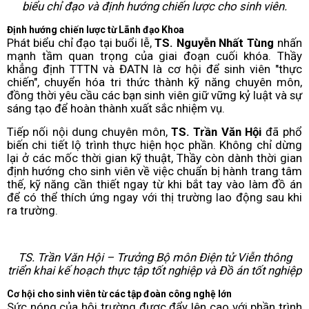
biểu chỉ đạo và định hướng chiến lược cho sinh viên.
Định hướng chiến lược từ Lãnh đạo Khoa
Phát biểu chỉ đạo tại buổi lễ,
TS. Nguyễn Nhất Tùng
nhấn
mạnh tầm quan trọng của giai đoạn cuối khóa. Thầy
khẳng định TTTN và ĐATN là cơ hội để sinh viên "thực
chiến", chuyển hóa tri thức thành kỹ năng chuyên môn,
đồng thời yêu cầu các bạn sinh viên giữ vững kỷ luật và sự
sáng tạo để hoàn thành xuất sắc nhiệm vụ.
Tiếp nối nội dung chuyên môn,
TS. Trần Văn Hội
đã phổ
biến chi tiết lộ trình thực hiện học phần. Không chỉ dừng
lại ở các mốc thời gian kỹ thuật, Thầy còn dành thời gian
định hướng cho sinh viên về việc chuẩn bị hành trang tâm
thế, kỹ năng cần thiết ngay từ khi bắt tay vào làm đồ án
để có thể thích ứng ngay với thị trường lao động sau khi
ra trường.
TS. Trần Văn Hội – Trưởng Bộ môn Điện tử Viễn thông
triển khai kế hoạch thực tập tốt nghiệp và Đồ án tốt nghiệp
Cơ hội cho sinh viên từ các tập đoàn công nghệ lớn
Sức nóng của hội trường được đẩy lên cao với phần trình