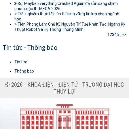
Đội Maybe Everything Crashed Again đã sẵn sàng chinh
phục cuộc thi MECA 2026
Trải nghiệm thực tế giúp thí sinh vững tin lựa chọn ngành
học
Tiên Phong Làm Chủ Kỷ Nguyên Trí Tuệ Nhân Tạo: Ngành Kỹ
Thuật Robot Và Hệ Thống Thông Minh
1
2
3
4
5
...
>>
Tin tức - Thông báo
Tin tức
Thông báo
© 2026 - KHOA ĐIỆN - ĐIỆN TỬ - TRƯỜNG ĐẠI HỌC
THỦY LỢI