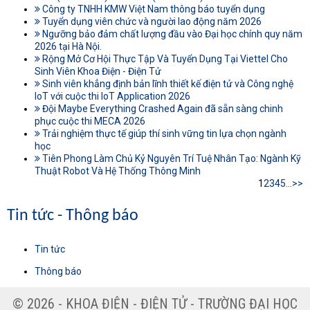
Công ty TNHH KMW Việt Nam thông báo tuyển dụng
Tuyển dụng viên chức và người lao động năm 2026
Ngưỡng bảo đảm chất lượng đầu vào Đại học chính quy năm
2026 tại Hà Nội.
Rộng Mở Cơ Hội Thực Tập Và Tuyển Dụng Tại Viettel Cho
Sinh Viên Khoa Điện - Điện Tử
Sinh viên khẳng định bản lĩnh thiết kế điện tử và Công nghệ
IoT với cuộc thi IoT Application 2026
Đội Maybe Everything Crashed Again đã sẵn sàng chinh
phục cuộc thi MECA 2026
Trải nghiệm thực tế giúp thí sinh vững tin lựa chọn ngành
học
Tiên Phong Làm Chủ Kỷ Nguyên Trí Tuệ Nhân Tạo: Ngành Kỹ
Thuật Robot Và Hệ Thống Thông Minh
1
2
3
4
5
...
>>
Tin tức - Thông báo
Tin tức
Thông báo
© 2026 - KHOA ĐIỆN - ĐIỆN TỬ - TRƯỜNG ĐẠI HỌC