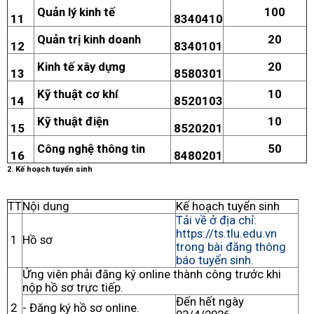
Quản lý kinh tế
100
11
8340410
Quản trị kinh doanh
20
12
8340101
Kinh tế xây dựng
20
13
8580301
Kỹ thuật cơ khí
10
14
8520103
Kỹ thuật điện
10
15
8520201
Công nghệ thông tin
50
16
8480201
2. Kế hoạch tuyển sinh
TT
Nội dung
Kế hoạch tuyển sinh
Tải về ở địa chỉ:
https://ts.tlu.edu.vn
1
Hồ sơ
trong bài đăng thông
báo tuyển sinh.
Ứng viên phải đăng ký online thành công trước khi
nộp hồ sơ trực tiếp.
Đến hết ngày
2
- Đăng ký hồ sơ online.