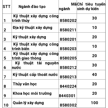
Mã
Chỉ tiêu tuyển
STT
Ngành đào tạo
ngành
sinh dự kiến
Kỹ thuật xây dựng công
30
1
trình thủy
8580202
Địa kỹ thuật xây dựng
10
2
8580211
Kỹ thuật xây dựng
20
3
8580201
Kỹ thuật xây dựng công
10
4
trình biển
8580203
Kỹ thuật xây dựng công
20
5
trình giao thông
8580205
Kỹ thuật tài nguyên
30
6
nước
8580212
Kỹ thuật cấp thoát nước
40
7
8580213
Thủy văn học
20
8
8440224
Khoa học môi trường
20
9
8440301
Quản lý xây dựng
100
10
8580302