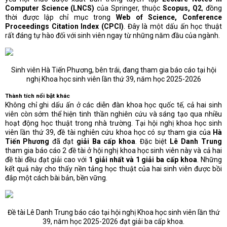
Computer Science (LNCS)
của Springer, thuộc
Scopus, Q2
, đồng
thời được lập chỉ mục trong
Web of Science, Conference
Proceedings Citation Index (CPCI)
. Đây là một dấu ấn học thuật
rất đáng tự hào đối với sinh viên ngay từ những năm đầu của ngành.
Sinh viên Hà Tiến Phương, bên trái, đang tham gia báo cáo tại hội
nghị Khoa học sinh viên lần thứ 39, năm học 2025-2026
Thành tích nổi bật khác
Không chỉ ghi dấu ấn ở các diễn đàn khoa học quốc tế, cả hai sinh
viên còn sớm thể hiện tinh thần nghiên cứu và sáng tạo qua nhiều
hoạt động học thuật trong nhà trường. Tại hội nghị khoa học sinh
viên lần thứ 39, đề tài nghiên cứu khoa học có sự tham gia của
Hà
Tiến Phương
đã đạt
giải Ba cấp khoa
. Đặc biệt
Lê Danh Trung
tham gia báo cáo 2 đề tài ở hội nghị khoa học sinh viên này và cả hai
đề tài đều đạt giải cao với
1 giải nhất và 1 giải ba cấp khoa
. Những
kết quả này cho thấy nền tảng học thuật của hai sinh viên được bồi
đắp một cách bài bản, bền vững.
Đề tài Lê Danh Trung báo cáo tại hội nghị Khoa học sinh viên lần thứ
39, năm học 2025-2026 đạt giải ba cấp khoa.