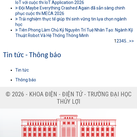
IoT với cuộc thi IoT Application 2026
Đội Maybe Everything Crashed Again đã sẵn sàng chinh
phục cuộc thi MECA 2026
Trải nghiệm thực tế giúp thí sinh vững tin lựa chọn ngành
học
Tiên Phong Làm Chủ Kỷ Nguyên Trí Tuệ Nhân Tạo: Ngành Kỹ
Thuật Robot Và Hệ Thống Thông Minh
1
2
3
4
5
...
>>
Tin tức - Thông báo
Tin tức
Thông báo
© 2026 - KHOA ĐIỆN - ĐIỆN TỬ - TRƯỜNG ĐẠI HỌC
THỦY LỢI