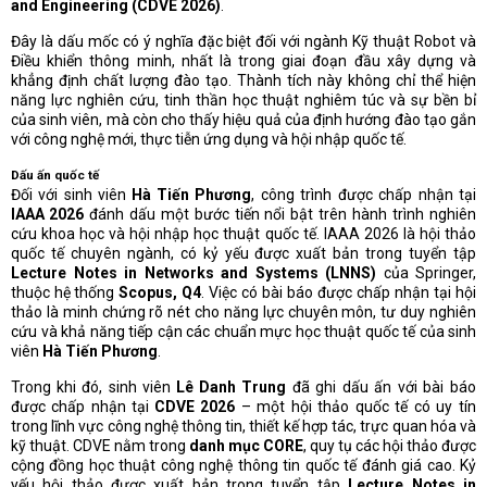
and Engineering (CDVE 2026)
.
Đây là dấu mốc có ý nghĩa đặc biệt đối với ngành Kỹ thuật Robot và
Điều khiển thông minh, nhất là trong giai đoạn đầu xây dựng và
khẳng định chất lượng đào tạo. Thành tích này không chỉ thể hiện
năng lực nghiên cứu, tinh thần học thuật nghiêm túc và sự bền bỉ
của sinh viên, mà còn cho thấy hiệu quả của định hướng đào tạo gắn
với công nghệ mới, thực tiễn ứng dụng và hội nhập quốc tế.
Dấu ấn quốc tế
Đối với sinh viên
Hà Tiến Phương
, công trình được chấp nhận tại
IAAA 2026
đánh dấu một bước tiến nổi bật trên hành trình nghiên
cứu khoa học và hội nhập học thuật quốc tế. IAAA 2026 là hội thảo
quốc tế chuyên ngành, có kỷ yếu được xuất bản trong tuyển tập
Lecture Notes in Networks and Systems (LNNS)
của Springer,
thuộc hệ thống
Scopus, Q4
. Việc có bài báo được chấp nhận tại hội
thảo là minh chứng rõ nét cho năng lực chuyên môn, tư duy nghiên
cứu và khả năng tiếp cận các chuẩn mực học thuật quốc tế của sinh
viên
Hà Tiến Phương
.
Trong khi đó, sinh viên
Lê Danh Trung
đã ghi dấu ấn với bài báo
được chấp nhận tại
CDVE 2026
– một hội thảo quốc tế có uy tín
trong lĩnh vực công nghệ thông tin, thiết kế hợp tác, trực quan hóa và
kỹ thuật. CDVE nằm trong
danh mục CORE
, quy tụ các hội thảo được
cộng đồng học thuật công nghệ thông tin quốc tế đánh giá cao. Kỷ
yếu hội thảo được xuất bản trong tuyển tập
Lecture Notes in