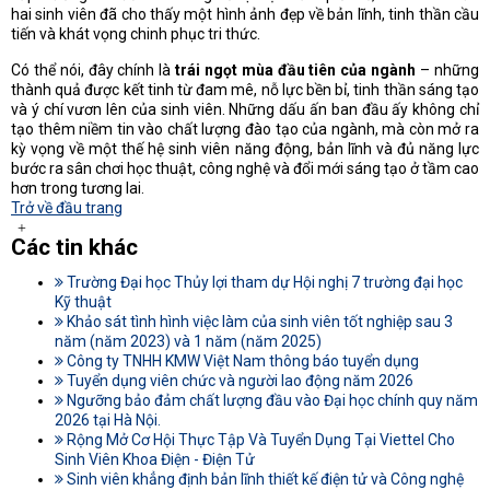
hai sinh viên đã cho thấy một hình ảnh đẹp về bản lĩnh, tinh thần cầu
tiến và khát vọng chinh phục tri thức.
Có thể nói, đây chính là
trái ngọt mùa đầu tiên của ngành
– những
thành quả được kết tinh từ đam mê, nỗ lực bền bỉ, tinh thần sáng tạo
và ý chí vươn lên của sinh viên. Những dấu ấn ban đầu ấy không chỉ
tạo thêm niềm tin vào chất lượng đào tạo của ngành, mà còn mở ra
kỳ vọng về một thế hệ sinh viên năng động, bản lĩnh và đủ năng lực
bước ra sân chơi học thuật, công nghệ và đổi mới sáng tạo ở tầm cao
hơn trong tương lai.
Trở về đầu trang
Các tin khác
Trường Đại học Thủy lợi tham dự Hội nghị 7 trường đại học
Kỹ thuật
Khảo sát tình hình việc làm của sinh viên tốt nghiệp sau 3
năm (năm 2023) và 1 năm (năm 2025)
Công ty TNHH KMW Việt Nam thông báo tuyển dụng
Tuyển dụng viên chức và người lao động năm 2026
Ngưỡng bảo đảm chất lượng đầu vào Đại học chính quy năm
2026 tại Hà Nội.
Rộng Mở Cơ Hội Thực Tập Và Tuyển Dụng Tại Viettel Cho
Sinh Viên Khoa Điện - Điện Tử
Sinh viên khẳng định bản lĩnh thiết kế điện tử và Công nghệ