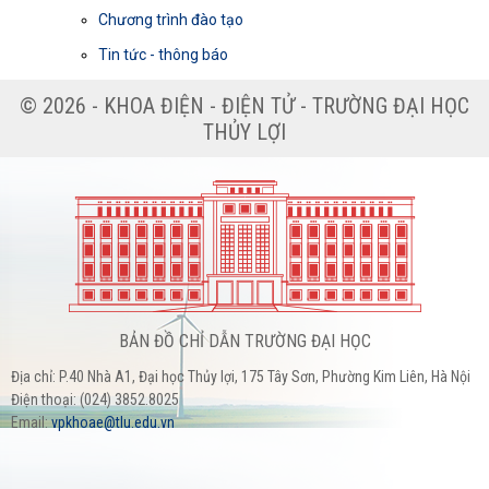
Chương trình đào tạo
Tin tức - thông báo
© 2026 - KHOA ĐIỆN - ĐIỆN TỬ - TRƯỜNG ĐẠI HỌC
THỦY LỢI
BẢN ĐỒ CHỈ DẪN TRƯỜNG ĐẠI HỌC
Địa chỉ: P.40 Nhà A1, Đại học Thủy lợi, 175 Tây Sơn, Phường Kim Liên, Hà Nội
Điện thoại: (024) 3852.8025
Email:
vpkhoae@tlu.edu.vn