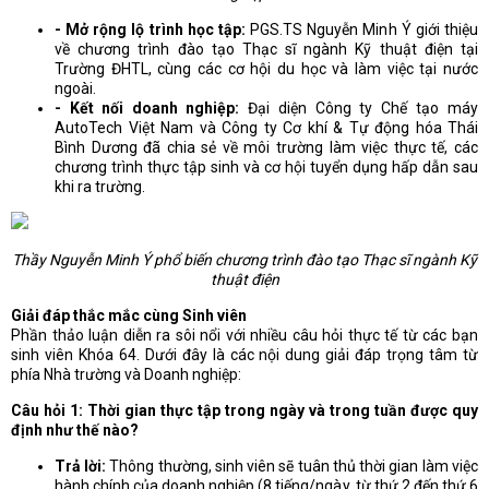
- Mở rộng lộ trình học tập:
PGS.TS Nguyễn Minh Ý giới thiệu
về chương trình đào tạo Thạc sĩ ngành Kỹ thuật điện tại
Trường ĐHTL, cùng các cơ hội du học và làm việc tại nước
ngoài.
- Kết nối doanh nghiệp:
Đại diện Công ty Chế tạo máy
AutoTech Việt Nam và Công ty Cơ khí & Tự động hóa Thái
Bình Dương đã chia sẻ về môi trường làm việc thực tế, các
chương trình thực tập sinh và cơ hội tuyển dụng hấp dẫn sau
khi ra trường.
Thầy Nguyễn Minh Ý phổ biến chương trình đào tạo Thạc sĩ ngành Kỹ
thuật điện
Giải đáp thắc mắc cùng Sinh viên
Phần thảo luận diễn ra sôi nổi với nhiều câu hỏi thực tế từ các bạn
sinh viên Khóa 64. Dưới đây là các nội dung giải đáp trọng tâm từ
phía Nhà trường và Doanh nghiệp:
Câu hỏi 1: Thời gian thực tập trong ngày và trong tuần được quy
định như thế nào?
Trả lời:
Thông thường, sinh viên sẽ tuân thủ thời gian làm việc
hành chính của doanh nghiệp (8 tiếng/ngày, từ thứ 2 đến thứ 6