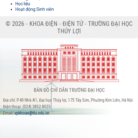
Học liệu
Hoạt động Sinh viên
© 2026 - KHOA ĐIỆN - ĐIỆN TỬ - TRƯỜNG ĐẠI HỌC
THỦY LỢI
BẢN ĐỒ CHỈ DẪN TRƯỜNG ĐẠI HỌC
Địa chỉ: P.40 Nhà A1, Đại học Thủy lợi, 175 Tây Sơn, Phường Kim Liên, Hà Nội
Điện thoại: (024) 3852.8025
Email:
vpkhoae@tlu.edu.vn