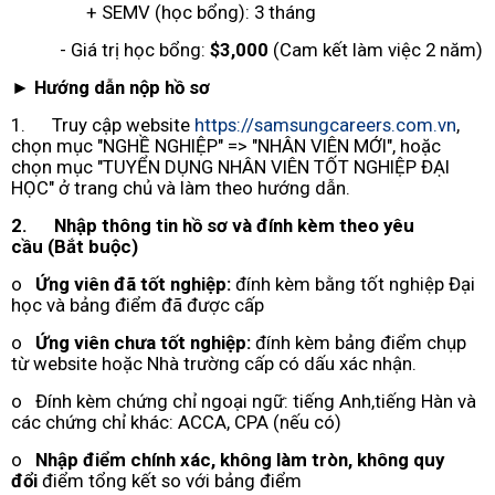
+ SEMV (học bổng): 3 tháng
- Giá trị học bổng:
$3,000
(Cam kết làm việc 2 năm)
►
Hướng dẫn nộp hồ sơ
1. Truy cập website
https://samsungcareers.com.vn
,
chọn mục "NGHỀ NGHIỆP" => "NHÂN VIÊN MỚI", hoặc
chọn mục "TUYỂN DỤNG NHÂN VIÊN TỐT NGHIỆP ĐẠI
HỌC" ở trang chủ và làm theo hướng dẫn.
2.
Nhập thông tin hồ sơ và đính kèm theo yêu
cầu
(Bắt buộc)
o
Ứng viên đã tốt nghiệp:
đính kèm bằng tốt nghiệp Đại
học và bảng điểm đã được cấp
o
Ứng viên chưa tốt nghiệp:
đính kèm bảng điểm chụp
từ website hoặc Nhà trường cấp có dấu xác nhận.
o Đính kèm chứng chỉ ngoại ngữ: tiếng Anh,tiếng Hàn và
các chứng chỉ khác: ACCA, CPA (nếu có)
o
Nhập điểm chính xác, không làm tròn, không quy
đổi
điểm tổng kết so với bảng điểm