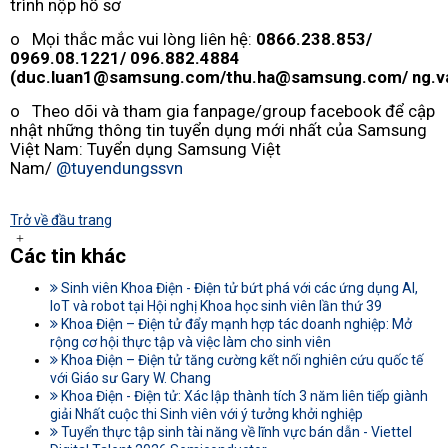
trình nộp hồ sơ
o Mọi thắc mắc vui lòng liên hệ:
0866.238.853/
0969.08.1221/ 096.882.4884
(
duc.luan1@samsung.com
/
thu.ha@samsung.com
/
ng.
o Theo dõi và tham gia fanpage/group facebook để cập
nhật những thông tin tuyển dụng mới nhất của Samsung
Việt Nam: Tuyển dụng Samsung Việt
Nam/
@tuyendungssvn
Trở về đầu trang
Các tin khác
Sinh viên Khoa Điện - Điện tử bứt phá với các ứng dụng AI,
IoT và robot tại Hội nghị Khoa học sinh viên lần thứ 39
Khoa Điện – Điện tử đẩy mạnh hợp tác doanh nghiệp: Mở
rộng cơ hội thực tập và việc làm cho sinh viên
Khoa Điện – Điện tử tăng cường kết nối nghiên cứu quốc tế
với Giáo sư Gary W. Chang
Khoa Điện - Điện tử: Xác lập thành tích 3 năm liên tiếp giành
giải Nhất cuộc thi Sinh viên với ý tưởng khởi nghiệp
Tuyển thực tập sinh tài năng về lĩnh vực bán dẫn - Viettel