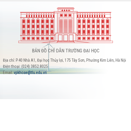
BẢN ĐỒ CHỈ DẪN TRƯỜNG ĐẠI HỌC
Địa chỉ: P.40 Nhà A1, Đại học Thủy lợi, 175 Tây Sơn, Phường Kim Liên, Hà Nội
Điện thoại: (024) 3852.8025
Email:
vpkhoae@tlu.edu.vn