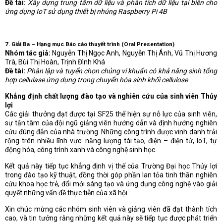
Đề tài:
Xây dựng trung tâm dữ liệu và phân tích dữ liệu tại biên cho
ứng dụng IoT sử dụng thiết bị nhúng Raspberry Pi 4B
7. Giải Ba – Hạng mục Báo cáo thuyết trình (Oral Presentation)
Nhóm tác giả:
Nguyễn Thị Ngọc Anh, Nguyễn Thị Ánh, Vũ Thị Hương
Trà, Bùi Thị Hoàn, Trịnh Đình Khá
Đề tài:
Phân lập và tuyển chọn chủng vi khuẩn có khả năng sinh tổng
hợp cellulase ứng dụng trong chuyển hóa sinh khối cellulose
Khẳng định chất lượng đào tạo và nghiên cứu của sinh viên Thủy
lợi
Các giải thưởng đạt được tại SF25 thể hiện sự nỗ lực của sinh viên,
sự tận tâm của đội ngũ giảng viên hướng dẫn và định hướng nghiên
cứu đúng đắn của nhà trường. Những công trình được vinh danh trải
rộng trên nhiều lĩnh vực: năng lượng tái tạo, điện – điện tử, IoT, tự
động hóa, công trình xanh và công nghệ sinh học.
Kết quả này tiếp tục khẳng định vị thế của Trường Đại học Thủy lợi
trong đào tạo kỹ thuật, đồng thời góp phần lan tỏa tinh thần nghiên
cứu khoa học trẻ, đổi mới sáng tạo và ứng dụng công nghệ vào giải
quyết những vấn đề thực tiễn của xã hội.
Xin chúc mừng các nhóm sinh viên và giảng viên đã đạt thành tích
cao, và tin tưởng rằng những kết quả này sẽ tiếp tục được phát triển