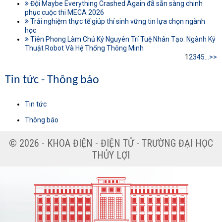
Đội Maybe Everything Crashed Again đã sẵn sàng chinh
phục cuộc thi MECA 2026
Trải nghiệm thực tế giúp thí sinh vững tin lựa chọn ngành
học
Tiên Phong Làm Chủ Kỷ Nguyên Trí Tuệ Nhân Tạo: Ngành Kỹ
Thuật Robot Và Hệ Thống Thông Minh
1
2
3
4
5
...
>>
Tin tức - Thông báo
Tin tức
Thông báo
© 2026 - KHOA ĐIỆN - ĐIỆN TỬ - TRƯỜNG ĐẠI HỌC
THỦY LỢI