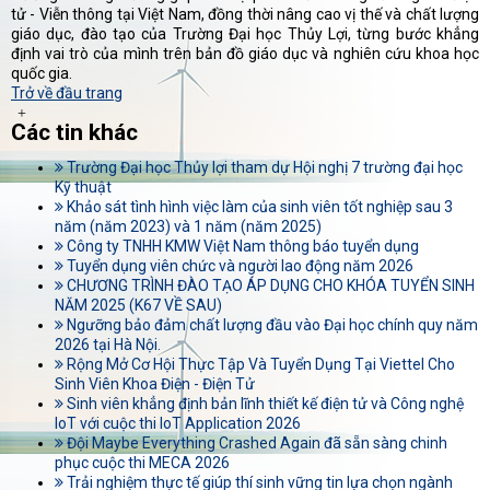
tử - Viễn thông tại Việt Nam, đồng thời nâng cao vị thế và chất lượng
giáo dục, đào tạo của Trường Đại học Thủy Lợi, từng bước khẳng
định vai trò của mình trên bản đồ giáo dục và nghiên cứu khoa học
quốc gia.
Trở về đầu trang
Các tin khác
Trường Đại học Thủy lợi tham dự Hội nghị 7 trường đại học
Kỹ thuật
Khảo sát tình hình việc làm của sinh viên tốt nghiệp sau 3
năm (năm 2023) và 1 năm (năm 2025)
Công ty TNHH KMW Việt Nam thông báo tuyển dụng
Tuyển dụng viên chức và người lao động năm 2026
CHƯƠNG TRÌNH ĐÀO TẠO ÁP DỤNG CHO KHÓA TUYỂN SINH
NĂM 2025 (K67 VỀ SAU)
Ngưỡng bảo đảm chất lượng đầu vào Đại học chính quy năm
2026 tại Hà Nội.
Rộng Mở Cơ Hội Thực Tập Và Tuyển Dụng Tại Viettel Cho
Sinh Viên Khoa Điện - Điện Tử
Sinh viên khẳng định bản lĩnh thiết kế điện tử và Công nghệ
IoT với cuộc thi IoT Application 2026
Đội Maybe Everything Crashed Again đã sẵn sàng chinh
phục cuộc thi MECA 2026
Trải nghiệm thực tế giúp thí sinh vững tin lựa chọn ngành