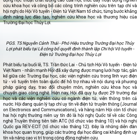
động học thuật chất lượng cao của Hội, thúc đẩy hoạt động nghiên
cứu khoa học và công bố các công trình nghiên cứu trên tạp chí và
hội nghị do Hội Vô tuyến - Điện tử Việt Nam tổ chức, từng bước khẳng
định năng lực đào tạo, nghiên cứu khoa học và thương hiệu của
Trường Đại học Thủy Lợi.
PGS. TS Nguyễn Cảnh Thái - Phó Hiệu trưởng Trường Đại học Thủy
Lợi phát biểu tại Lễ công bố quyết định thành lập Chi hội Vô tuyến -
Điện tử Trường Đại học Thủy Lợi
Phát biểu tại buổi lễ, TS. Trần Đức Lai - Chủ tịch Hội Vô tuyến - Điện tử
Việt Nam - nhấn mạnh Hội đã xây dựng được mạng lưới hợp tác, gắn
kế giữa các Trường Đại học, các viện nghiên cứu trong lĩnh vực điện
tử - vô tuyến trên toàn quốc để hỗ trợ nhau về nội dung và phương
pháp giảng dạy, trao đổi chuyên môn, nghiên cứu khoa học và
chuyển giao công nghệ. Hiện nay, Hội đã quy tụ được 29 trường đại
học và các viện nghiên cứu có ngành điện tử, viễn thông trên cả
nước. Hội đang quản lý tạp chí uy tín về điện tử truyền thông (Journal
on Electronics and Communications), và hàng năm Hội còn tổ chức
hai hội nghị thường niên uy tín đó là hội nghị Quốc tế về các Công
nghệ Truyền thông tiên tiến ATC (tổ chức vào tháng 10) và hội nghị
Quốc gia REV-ECIT (tổ chức vào tháng 12). Đây là những diễn đàn
khoa học quan trọng, giúp các trường đại học đăng cai khẳng định uy
tín và nâng cao vị trí trong cộng đồng nghiên cứu.