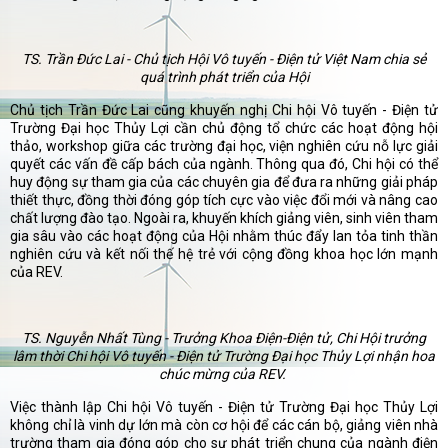
TS. Trần Đức Lai - Chủ tịch Hội Vô tuyến - Điện tử Việt Nam chia sẻ
quá trình phát triển của Hội
Chủ tịch Trần Đức Lai cũng khuyến nghị Chi hội Vô tuyến - Điện tử
Trường Đại học Thủy Lợi cần chủ động tổ chức các hoạt động hội
thảo, workshop giữa các trường đại học, viện nghiên cứu nỗ lực giải
quyết các vấn đề cấp bách của ngành. Thông qua đó, Chi hội có thể
huy động sự tham gia của các chuyên gia để đưa ra những giải pháp
thiết thực, đồng thời đóng góp tích cực vào việc đổi mới và nâng cao
chất lượng đào tạo. Ngoài ra, khuyến khích giảng viên, sinh viên tham
gia sâu vào các hoạt động của Hội nhằm thúc đẩy lan tỏa tinh thần
nghiên cứu và kết nối thế hệ trẻ với cộng đồng khoa học lớn mạnh
của REV.
TS. Nguyễn Nhất Tùng - Trưởng Khoa Điện-Điện tử, Chi Hội trưởng
lâm thời Chi hội Vô tuyến - Điện tử Trường Đại học Thủy Lợi nhận hoa
chúc mừng của REV.
Việc thành lập Chi hội Vô tuyến - Điện tử Trường Đại học Thủy Lợi
không chỉ là vinh dự lớn mà còn cơ hội để các cán bộ, giảng viên nhà
trường tham gia đóng góp cho sự phát triển chung của ngành điện