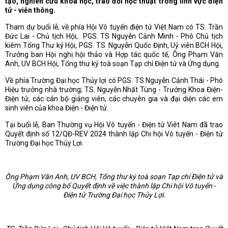
tạo, nghiên cứu khoa học, trao đổi học thuật trong lĩnh vực điện
tử - viễn thông.
Tham dự buổi lễ, về phía Hội Vô tuyến điện tử Việt Nam có TS. Trần
Đức Lai - Chủ tịch Hội, PGS. TS Nguyễn Cảnh Minh - Phó Chủ tịch
kiêm Tổng Thư ký Hội, PGS. TS. Nguyễn Quốc Định, Uỷ viên BCH Hội,
Trưởng ban Hội nghị hội thảo và Hợp tác quốc tế, Ông Phạm Văn
Anh, UV BCH Hội, Tổng thư ký toà soạn Tạp chí Điện tử và Ứng dụng.
Về phía Trường Đại học Thủy lợi có PGS. TS Nguyễn Cảnh Thái - Phó
Hiệu trưởng nhà trường; TS. Nguyễn Nhất Tùng - Trưởng Khoa Điện-
Điện tử, các cán bộ giảng viên, các chuyên gia và đại diện các em
sinh viên của khoa Điện - Điện tử.
Tại buổi lễ, Ban Thường vụ Hội Vô tuyến - Điện tử Viêt Nam đã trao
Quyết định số 12/QĐ-REV 2024 thành lập Chi hội Vô tuyến - Điện tử
Trường Đại học Thủy Lợi.
Ông
Phạm Văn Anh
,
UV BCH
,
Tổng thư ký toà soạn Tạp chí Điện tử và
Ứng dụng
công bố
Quyết định về việc thành lập Chi hội Vô tuyến -
Điện tử Trường Đại học
Thủy Lợi.