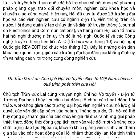
tử - vô tuyến trên toàn quốc để hỗ trợ nhau về nội dung và phương
pháp giảng dạy, trao đổi chuyên môn, nghiên cứu khoa học và
chuyển giao công nghệ. Hiện nay, Hội đã quy tụ được 29 trường đại
học và các viện nghiên cứu có ngành điện tử, viễn thông trên cả
nước. Hội đang quản lý tạp chí uy tín về điện tử truyền thông (Journal
on Electronics and Communications), và hàng năm Hội còn tổ chức
hai hội nghị thường niên uy tín đó là hội nghị Quốc tế về các Công
nghệ Truyền thông tiên tiến ATC (tổ chức vào tháng 10) và hội nghị
Quốc gia REV-ECIT (tổ chức vào tháng 12). Đây là những diễn đàn
khoa học quan trọng, giúp các trường đại học đăng cai khẳng định uy
tín và nâng cao vị trí trong cộng đồng nghiên cứu.
TS. Trần Đức Lai - Chủ tịch Hội Vô tuyến - Điện tử Việt Nam chia sẻ
quá trình phát triển của Hội
Chủ tịch Trần Đức Lai cũng khuyến nghị Chi hội Vô tuyến - Điện tử
Trường Đại học Thủy Lợi cần chủ động tổ chức các hoạt động hội
thảo, workshop giữa các trường đại học, viện nghiên cứu nỗ lực giải
quyết các vấn đề cấp bách của ngành. Thông qua đó, Chi hội có thể
huy động sự tham gia của các chuyên gia để đưa ra những giải pháp
thiết thực, đồng thời đóng góp tích cực vào việc đổi mới và nâng cao
chất lượng đào tạo. Ngoài ra, khuyến khích giảng viên, sinh viên tham
gia sâu vào các hoạt động của Hội nhằm thúc đẩy lan tỏa tinh thần