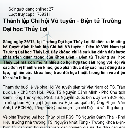
Số người đang online :
27
Lượt truy cập :
1768311
Thành lập Chi hội Vô tuyến - Điện tử Trường
Đại học Thủy Lợi
Sáng ngày 26/12, tại Trường Đại học Thủy Lợi đã diễn ra lễ công
bố Quyết định thành lập Chi hội Vô tuyến - Điện tử Việt Nam tại
Trường Đại học Thủy Lợi. Đây không chỉ là sự kiện đánh dấu bước
phát triển quan trọng của Khoa Điện - Điện tử Trường Đại học
Thủy Lợi mà còn mở ra nhiều cơ hội hợp tác sâu rộng với Hội và
các đơn vị thành viên khác, góp phần thúc đẩy các hoạt động đào
tạo, nghiên cứu khoa học, trao đổi học thuật trong lĩnh vực điện
tử - viễn thông.
Tham dự buổi lễ, về phía Hội Vô tuyến điện tử Việt Nam có TS. Trần
Đức Lai - Chủ tịch Hội, PGS. TS Nguyễn Cảnh Minh - Phó Chủ tịch
kiêm Tổng Thư ký Hội, PGS. TS. Nguyễn Quốc Định, Uỷ viên BCH Hội,
Trưởng ban Hội nghị hội thảo và Hợp tác quốc tế, Ông Phạm Văn
Anh, UV BCH Hội, Tổng thư ký toà soạn Tạp chí Điện tử và Ứng dụng.
Về phía Trường Đại học Thủy lợi có PGS. TS Nguyễn Cảnh Thái - Phó
Hiệu trưởng nhà trường; TS. Nguyễn Nhất Tùng - Trưởng Khoa Điện-
Điện tử, các cán bộ giảng viên, các chuyên gia và đại diện các em