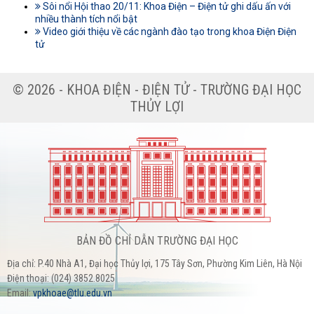
Sôi nổi Hội thao 20/11: Khoa Điện – Điện tử ghi dấu ấn với
nhiều thành tích nổi bật
Video giới thiệu về các ngành đào tạo trong khoa Điện Điện
tử
© 2026 - KHOA ĐIỆN - ĐIỆN TỬ - TRƯỜNG ĐẠI HỌC
THỦY LỢI
BẢN ĐỒ CHỈ DẪN TRƯỜNG ĐẠI HỌC
Địa chỉ: P.40 Nhà A1, Đại học Thủy lợi, 175 Tây Sơn, Phường Kim Liên, Hà Nội
Điện thoại: (024) 3852.8025
Email:
vpkhoae@tlu.edu.vn