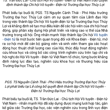
T
S. Trần Đức Lai - Chủ tịch Hội Vô tuyến
- Đ
iện tử Việt Nam trao Quyết
định thành lập Chi hội Vô tuyến
-
Đ
iện tử Trường Đại học Thủy Lợi
Phát biểu tại buổi lễ, PGS. TS Nguyễn Cảnh Thái - Phó Hiệu trưởng
Trường Đại học Thủy Lợi cảm ơn sự quan tâm của Lãnh đạo Hội
trong việc thành lập Chi hội Vô tuyến điện tử tại Trường Đại học Thủy
Lợi và khẳng định sẽ tạo mọi điều kiện để các hội viên của chi hội hoạt
động, góp phần xây dựng Hội phát triển và nâng cao vị thế của Nhà
trường trong xã hội. Ông nhấn mạnh Việc thành lập Chi hội
Vô tuyến
- Điện tử
là một bước tiến quan trọng đối với Khoa Điện - Điện tử, mở
ra cơ hội mới để cán bộ giảng viên và sinh viên tham gia các hoạt
động học thuật chất lượng cao của Hội, thúc đẩy hoạt động nghiên
cứu khoa học và công bố các công trình nghiên cứu trên tạp chí và
hội nghị do Hội Vô tuyến - Điện tử Việt Nam tổ chức, từng bước khẳng
định năng lực đào tạo, nghiên cứu khoa học và thương hiệu của
Trường Đại học Thủy Lợi.
PGS. TS Nguyễn Cảnh Thái - Phó Hiệu trưởng Trường Đại học Thủy
Lợi phát biểu tại Lễ công bố quyết định thành lập Chi hội Vô tuyến -
Điện tử Trường Đại học Thủy Lợi
Phát biểu tại buổi lễ, TS. Trần Đức Lai - Chủ tịch Hội Vô tuyến - Điện tử
Việt Nam - nhấn mạnh Hội đã xây dựng được mạng lưới hợp tác, gắn
kế giữa các Trường Đại học, các viện nghiên cứu trong lĩnh vực điện