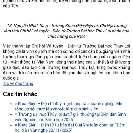
nghiên cứu và kết nối thế hệ trẻ với cộng đồng khoa học lớn mạnh
của REV.
TS. Nguyễn Nhất Tùng - Trưởng Khoa Điện-Điện tử, Chi Hội trưởng
lâm thời Chi hội Vô tuyến - Điện tử Trường Đại học Thủy Lợi nhận hoa
chúc mừng của REV.
Việc thành lập Chi hội Vô tuyến - Điện tử Trường Đại học Thủy Lợi
không chỉ là vinh dự lớn mà còn cơ hội để các cán bộ, giảng viên nhà
trường tham gia đóng góp cho sự phát triển chung của ngành điện
tử - Viễn thông tại Việt Nam, đồng thời nâng cao vị thế và chất lượng
giáo dục, đào tạo của Trường Đại học Thủy Lợi, từng bước khẳng
định vai trò của mình trên bản đồ giáo dục và nghiên cứu khoa học
quốc gia.
Trở về đầu trang
Các tin khác
Khoa Điện – Điện tử đẩy mạnh hợp tác doanh nghiệp: Mở
rộng cơ hội thực tập và việc làm cho sinh viên
Trường Đại học Thủy lợi đạt 7 giải thưởng tại Diễn đàn Sinh
viên Nghiên cứu Khoa học 2025
Khoa Điện – Điện tử tự hào đạt Giải Nhì toàn đoàn tại “Đêm
hội diễn Văn nghệ 20/11/2025”