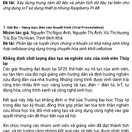
Đề tài:
Xây dựng trung tâm dữ liệu và phân tích dữ liệu tại biên cho
ứng dụng IoT sử dụng thiết bị nhúng Raspberry Pi 4B
7. Giải Ba – Hạng mục Báo cáo thuyết trình (Oral Presentation)
Nhóm tác giả:
Nguyễn Thị Ngọc Anh, Nguyễn Thị Ánh, Vũ Thị Hương
Trà, Bùi Thị Hoàn, Trịnh Đình Khá
Đề tài:
Phân lập và tuyển chọn chủng vi khuẩn có khả năng sinh tổng
hợp cellulase ứng dụng trong chuyển hóa sinh khối cellulose
Khẳng định chất lượng đào tạo và nghiên cứu của sinh viên Thủy
lợi
Các giải thưởng đạt được tại SF25 thể hiện sự nỗ lực của sinh viên,
sự tận tâm của đội ngũ giảng viên hướng dẫn và định hướng nghiên
cứu đúng đắn của nhà trường. Những công trình được vinh danh trải
rộng trên nhiều lĩnh vực: năng lượng tái tạo, điện – điện tử, IoT, tự
động hóa, công trình xanh và công nghệ sinh học.
Kết quả này tiếp tục khẳng định vị thế của Trường Đại học Thủy lợi
trong đào tạo kỹ thuật, đồng thời góp phần lan tỏa tinh thần nghiên
cứu khoa học trẻ, đổi mới sáng tạo và ứng dụng công nghệ vào giải
quyết những vấn đề thực tiễn của xã hội.
Xin chúc mừng các nhóm sinh viên và giảng viên đã đạt thành tích
cao, và tin tưởng rằng những kết quả này sẽ tiếp tục được phát triển