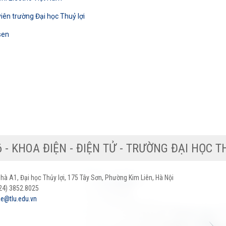
ên trường Đại học Thuỷ lợi
sen
© 2026 - KHOA ĐIỆN - ĐIỆN TỬ - TRƯỜNG ĐẠ
 Nhà A1, Đại học Thủy lợi, 175 Tây Sơn, Phường Kim Liên, Hà Nội
024) 3852.8025
e@tlu.edu.vn