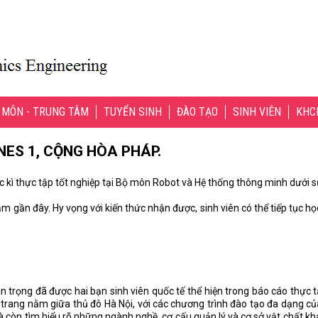
 MÔN - TRUNG TÂM
TUYỂN SINH
ĐÀO TẠO
SINH VIÊN
KHC
ES 1, CỘNG HÒA PHÁP.
c kì thực tập tốt nghiệp tại Bộ môn Robot và Hệ thống thông minh dưới 
 gần đây. Hy vọng với kiến thức nhận được, sinh viên có thể tiếp tục họ
rọng đã được hai bạn sinh viên quốc tế thể hiện trong báo cáo thực tập
 trang nằm giữa thủ đô Hà Nội, với các chương trình đào tạo đa dạng củ
mà còn tìm hiểu rõ những ngành nghề, cơ cấu quản lý và cơ sở vật chất k