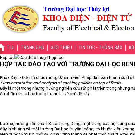
TLU
TRANG CHỦ
GIỚI THIỆU
TIN TỨC - THÔNG BÁO
BỘ
Hợp tác
Các thảo thuận hợp tác
HỢP TÁC ĐÀO TẠO VỚI TRƯỜNG ĐẠI HỌC RENN
Khoa Điện - Điện tử chúc mừng 02 sinh viên Pháp đã hoàn thành xuất sắ
* Implementation and analysis of caching policies on top of Redis.
Đây là một trong những hướng nghiên cứu rất phát triển trong những năm
ấn phẩm khoa học trong tương lai về chủ đề này.
Dưới sự hướng dẫn của TS. Lê Trung Dũng, một trong các nội dung quan t
đây, hình ảnh về một trường Đại học truyền thống, có khuôn viên khang
viên quốc tế muốn biết về lịch sử hình thành và phát triển của trường, 