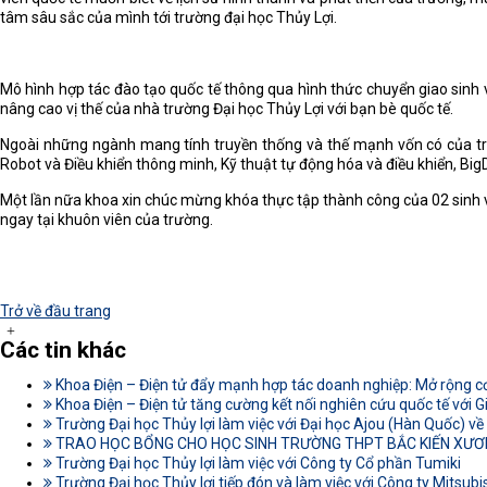
tâm sâu sắc của mình tới trường đại học Thủy Lợi.
Mô hình hợp tác đào tạo quốc tế thông qua hình thức chuyển giao sinh v
nâng cao vị thế của nhà trường Đại học Thủy Lợi với bạn bè quốc tế.
Ngoài những ngành mang tính truyền thống và thế mạnh vốn có của trườ
Robot và Điều khiển thông minh, Kỹ thuật tự động hóa và điều khiển, BigDa
Một lần nữa khoa xin chúc mừng khóa thực tập thành công của 02 sinh viê
ngay tại khuôn viên của trường.
Trở về đầu trang
Các tin khác
Khoa Điện – Điện tử đẩy mạnh hợp tác doanh nghiệp: Mở rộng cơ 
Khoa Điện – Điện tử tăng cường kết nối nghiên cứu quốc tế với 
Trường Đại học Thủy lợi làm việc với Đại học Ajou (Hàn Quốc) về
TRAO HỌC BỔNG CHO HỌC SINH TRƯỜNG THPT BẮC KIẾN XƯƠNG,
Trường Đại học Thủy lợi làm việc với Công ty Cổ phần Tumiki
Trường Đại học Thủy lợi tiếp đón và làm việc với Công ty Mitsubis