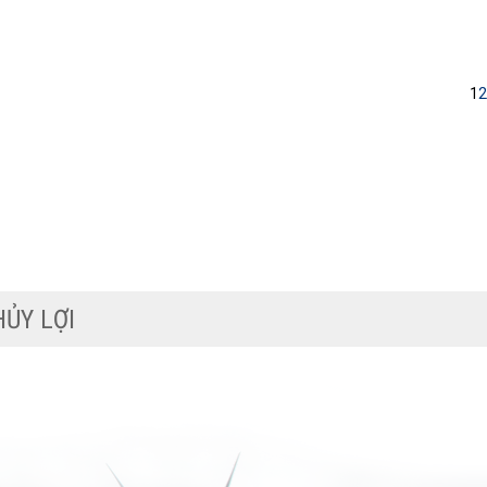
1
2
I HỌC THỦY LỢI