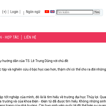
(+)
Login
Ngôn ngữ:
N - HỢP TÁC
LIÊN HỆ
sự hướng dẫn của TS. Lê Trung Dũng với chủ đề:
c tập và nghiên cứu ở bậc học cao hơn, thậm chí có thể cho ra đời những
 tốt nghiệp của mình, đó là là tìm hiểu về trường đại học Thủy lợi. Qua
a trường và của khoa Điện - Điện tử đã được tìm hiểu. Không những sinh
hang trang của nhà trường. Các bạn sinh viên quốc tế đã thể hiện sự quan