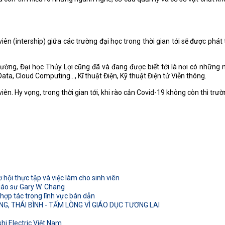
iên (intership) giữa các trường đại học trong thời gian tới sẽ được phá
ng, Đại học Thủy Lợi cũng đã và đang được biết tới là nơi có những n
ta, Cloud Computing..., Kĩ thuật Điện, Kỹ thuật Điện tử Viễn thông.
n. Hy vọng, trong thời gian tới, khi rào cản Covid-19 không còn thì trư
hội thực tập và việc làm cho sinh viên
Giáo sư Gary W. Chang
 hợp tác trong lĩnh vực bán dẫn
 THÁI BÌNH - TẤM LÒNG VÌ GIÁO DỤC TƯƠNG LAI
hi Electric Việt Nam