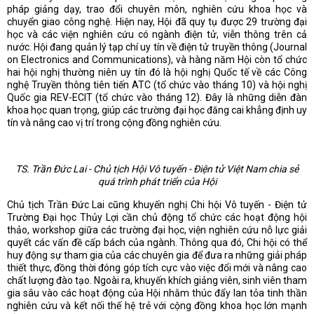
pháp giảng dạy, trao đổi chuyên môn, nghiên cứu khoa học và
chuyển giao công nghệ. Hiện nay, Hội đã quy tụ được 29 trường đại
học và các viện nghiên cứu có ngành điện tử, viễn thông trên cả
nước. Hội đang quản lý tạp chí uy tín về điện tử truyền thông (Journal
on Electronics and Communications), và hàng năm Hội còn tổ chức
hai hội nghị thường niên uy tín đó là hội nghị Quốc tế về các Công
nghệ Truyền thông tiên tiến ATC (tổ chức vào tháng 10) và hội nghị
Quốc gia REV-ECIT (tổ chức vào tháng 12). Đây là những diễn đàn
khoa học quan trọng, giúp các trường đại học đăng cai khẳng định uy
tín và nâng cao vị trí trong cộng đồng nghiên cứu.
TS. Trần Đức Lai - Chủ tịch Hội Vô tuyến - Điện tử Việt Nam chia sẻ
quá trình phát triển của Hội
Chủ tịch Trần Đức Lai cũng khuyến nghị Chi hội Vô tuyến - Điện tử
Trường Đại học Thủy Lợi cần chủ động tổ chức các hoạt động hội
thảo, workshop giữa các trường đại học, viện nghiên cứu nỗ lực giải
quyết các vấn đề cấp bách của ngành. Thông qua đó, Chi hội có thể
huy động sự tham gia của các chuyên gia để đưa ra những giải pháp
thiết thực, đồng thời đóng góp tích cực vào việc đổi mới và nâng cao
chất lượng đào tạo. Ngoài ra, khuyến khích giảng viên, sinh viên tham
gia sâu vào các hoạt động của Hội nhằm thúc đẩy lan tỏa tinh thần
nghiên cứu và kết nối thế hệ trẻ với cộng đồng khoa học lớn mạnh