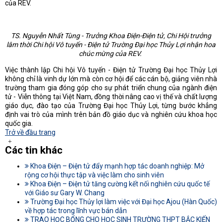
của REV.
TS. Nguyễn Nhất Tùng - Trưởng Khoa Điện-Điện tử, Chi Hội trưởng
lâm thời Chi hội Vô tuyến - Điện tử Trường Đại học Thủy Lợi nhận hoa
chúc mừng của REV.
Việc thành lập Chi hội Vô tuyến - Điện tử Trường Đại học Thủy Lợi
không chỉ là vinh dự lớn mà còn cơ hội để các cán bộ, giảng viên nhà
trường tham gia đóng góp cho sự phát triển chung của ngành điện
tử - Viễn thông tại Việt Nam, đồng thời nâng cao vị thế và chất lượng
giáo dục, đào tạo của Trường Đại học Thủy Lợi, từng bước khẳng
định vai trò của mình trên bản đồ giáo dục và nghiên cứu khoa học
quốc gia.
Trở về đầu trang
Các tin khác
Khoa Điện – Điện tử đẩy mạnh hợp tác doanh nghiệp: Mở
rộng cơ hội thực tập và việc làm cho sinh viên
Khoa Điện – Điện tử tăng cường kết nối nghiên cứu quốc tế
với Giáo sư Gary W. Chang
Trường Đại học Thủy lợi làm việc với Đại học Ajou (Hàn Quốc)
về hợp tác trong lĩnh vực bán dẫn
TRAO HỌC BỔNG CHO HỌC SINH TRƯỜNG THPT BẮC KIẾN