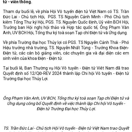
tử - viễn thông.
Tham dự buổi lễ, về phía Hội Vô tuyến điện tử Việt Nam có TS. Trần
Đức Lai - Chủ tịch Hội, PGS. TS Nguyễn Cảnh Minh - Phó Chủ tịch
kiêm Tổng Thư ký Hội, PGS. TS. Nguyễn Quốc Định, Uỷ viên BCH Hội,
Trưởng ban Hội nghị hội thảo và Hợp tác quốc tế, Ông Phạm Văn
Anh, UV BCH Hội, Tổng thư ký toà soạn Tạp chí Điện tử và Ứng dụng.
Về phía Trường Đại học Thủy lợi có PGS. TS Nguyễn Cảnh Thái - Phó
Hiệu trưởng nhà trường; TS. Nguyễn Nhất Tùng - Trưởng Khoa Điện-
Điện tử, các cán bộ giảng viên, các chuyên gia và đại diện các em
sinh viên của khoa Điện - Điện tử.
Tại buổi lễ, Ban Thường vụ Hội Vô tuyến - Điện tử Viêt Nam đã trao
Quyết định số 12/QĐ-REV 2024 thành lập Chi hội Vô tuyến - Điện tử
Trường Đại học Thủy Lợi.
Ông
Phạm Văn Anh
,
UV BCH
,
Tổng thư ký toà soạn Tạp chí Điện tử và
Ứng dụng
công bố
Quyết định về việc thành lập Chi hội Vô tuyến -
Điện tử Trường Đại học
Thủy Lợi.
T
S. Trần Đức Lai - Chủ tịch Hội Vô tuyến
- Đ
iện tử Việt Nam trao Quyết