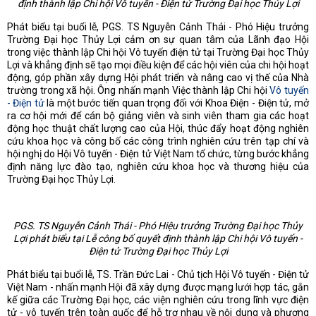
định thành lập Chi hội Vô tuyến
-
Đ
iện tử Trường Đại học Thủy Lợi
Phát biểu tại buổi lễ, PGS. TS Nguyễn Cảnh Thái - Phó Hiệu trưởng
Trường Đại học Thủy Lợi cảm ơn sự quan tâm của Lãnh đạo Hội
trong việc thành lập Chi hội Vô tuyến điện tử tại Trường Đại học Thủy
Lợi và khẳng định sẽ tạo mọi điều kiện để các hội viên của chi hội hoạt
động, góp phần xây dựng Hội phát triển và nâng cao vị thế của Nhà
trường trong xã hội. Ông nhấn mạnh Việc thành lập Chi hội
Vô tuyến
- Điện tử
là một bước tiến quan trọng đối với Khoa Điện - Điện tử, mở
ra cơ hội mới để cán bộ giảng viên và sinh viên tham gia các hoạt
động học thuật chất lượng cao của Hội, thúc đẩy hoạt động nghiên
cứu khoa học và công bố các công trình nghiên cứu trên tạp chí và
hội nghị do Hội Vô tuyến - Điện tử Việt Nam tổ chức, từng bước khẳng
định năng lực đào tạo, nghiên cứu khoa học và thương hiệu của
Trường Đại học Thủy Lợi.
PGS. TS Nguyễn Cảnh Thái - Phó Hiệu trưởng Trường Đại học Thủy
Lợi phát biểu tại Lễ công bố quyết định thành lập Chi hội Vô tuyến -
Điện tử Trường Đại học Thủy Lợi
Phát biểu tại buổi lễ, TS. Trần Đức Lai - Chủ tịch Hội Vô tuyến - Điện tử
Việt Nam - nhấn mạnh Hội đã xây dựng được mạng lưới hợp tác, gắn
kế giữa các Trường Đại học, các viện nghiên cứu trong lĩnh vực điện
tử - vô tuyến trên toàn quốc để hỗ trợ nhau về nội dung và phương