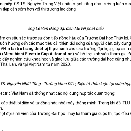
h nghiệp. GS.TS. Nguyễn Trung Việt nhấn mạnh rằng nhà trường luôn mo
n tiếp cận sớm hơn với thị trường lao động.
ông Lê Văn Đông đại diện MEVN phát biểu
ảm ơn sâu sắc trước sự đón tiếp nồng hậu của Trường Đại học Thủy lợi. 
 luôn hướng đến các mục tiêu cải thiện đời sống của người dân, xây dự
EVN là
tài trợ trang thiết bị thực hành
cho các trường đại học, giúp sinh v
 (Mitsubishi Electric Cup Automation)
và hỗ trợ sinh viên tham gia. Đ
c đẩy nghiên cứu khoa học và giao lưu giữa các trường đại học cũng nh
 Thái Lan, và tại Việt Nam từ năm 2020.
TS. Nguyễn Nhất Tùng - Trưởng khoa Điện, Điện tử thảo luận tại cuộc họ
Electric Việt Nam đã thống nhất các nội dung hợp tác quan trọng:
 các thiết bị điện và tự động hóa nhà máy thông minh. Trong khi đó, TLU 
h.
ột đội sinh viên của Trường Đại học Thủy lợi tham gia cuộc thi, tạo điều 