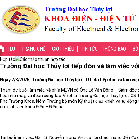
TLU
TRANG CHỦ
GIỚI THIỆU
TIN TỨC - THÔNG BÁO
BỘ
Hợp tác
Các thảo thuận hợp tác
Trường Đại học Thủy lợi tiếp đón và làm việc vớ
Ngày 7/3/2025, Trường Đại học Thủy lợi (TLU) đã tiếp đón và làm việc 
Tham dự buổi làm việc, về phía MEVN có Ông Lê Văn Đông – Giám đốc 
hóa nhà máy, và đoàn công tác. Về phía Trường Đại học Thủy lợi có GS.
Phó Trưởng Khoa, kiêm Trưởng bộ môn Kỹ thuật điều khiển và tự động hó
em sinh viên khoa Điện – Điện tử.
Tại buổi làm việc, GS.TS. Nguyễn Trung Việt gửi lời chào mừng đến đoà