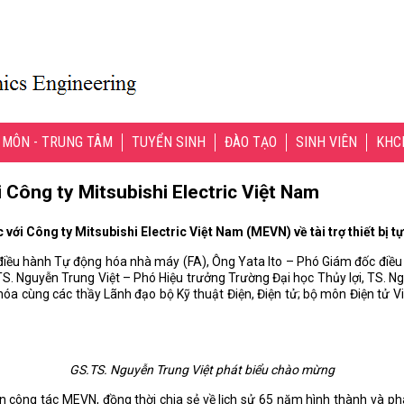
 MÔN - TRUNG TÂM
TUYỂN SINH
ĐÀO TẠO
SINH VIÊN
KHC
i Công ty Mitsubishi Electric Việt Nam
với Công ty Mitsubishi Electric Việt Nam (MEVN) về tài trợ thiết bị t
điều hành Tự động hóa nhà máy (FA), Ông Yata Ito – Phó Giám đốc điề
TS. Nguyễn Trung Việt – Phó Hiệu trưởng Trường Đại học Thủy lợi, TS. 
a cùng các thầy Lãnh đạo bộ Kỹ thuật Điện, Điện tử; bộ môn Điện tử Vi
GS.TS. Nguyễn Trung Việt phát biểu chào mừng
n công tác MEVN, đồng thời chia sẻ về lịch sử 65 năm hình thành và ph