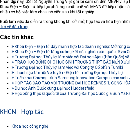
Nhân dịp này, GS.TS. Nguyễn Trung Việt gửi lời cảm ơn đến MEVN vì sự h
Khoa Điện – Điện tử tiếp tục phối hợp chặt chẽ với MEVN để tiếp nhận các
nhiều cơ hội việc làm cho sinh viên sau khi tốt nghiệp.
Buổi làm việc đã diễn ra trong không khí cởi mở, hợp tác và hứa hẹn nhữ
Trở về đầu trang
Các tin khác
Khoa Điện – Điện tử đẩy mạnh hợp tác doanh nghiệp: Mở rộng cơ 
Khoa Điện – Điện tử tăng cường kết nối nghiên cứu quốc tế với 
Trường Đại học Thủy lợi làm việc với Đại học Ajou (Hàn Quốc) về
TRAO HỌC BỔNG CHO HỌC SINH TRƯỜNG THPT BẮC KIẾN XƯƠNG,
Trường Đại học Thủy lợi làm việc với Công ty Cổ phần Tumiki
Thành lập Chi hội Vô tuyến - Điện tử Trường Đại học Thủy Lợi
Triển khai Chương trình Samsung Innovation Campus cho sinh vi
HỢP TÁC ĐÀO TẠO VỚI TRƯỜNG ĐẠI HỌC RENNES 1, CỘNG HÒA
Du học Anh Quốc cùng Đại học Huddersfield
Học bổng thạc sĩ quốc tế của Trường Đại học Quốc gia Sun Yat-
KHCN - Hợp tác
Khoa học công nghệ