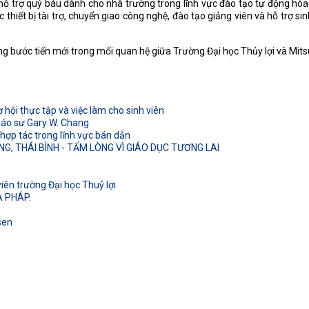
ỗ trợ quý báu dành cho nhà trường trong lĩnh vực đào tạo tự động hóa v
 thiết bị tài trợ, chuyển giao công nghệ, đào tạo giảng viên và hỗ trợ s
ng bước tiến mới trong mối quan hệ giữa Trường Đại học Thủy lợi và Mitsu
hội thực tập và việc làm cho sinh viên
Giáo sư Gary W. Chang
 hợp tác trong lĩnh vực bán dẫn
 THÁI BÌNH - TẤM LÒNG VÌ GIÁO DỤC TƯƠNG LAI
ên trường Đại học Thuỷ lợi
 PHÁP.
sen