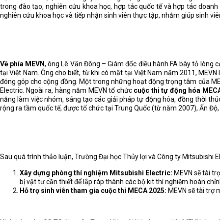
trong đào tạo, nghiên cứu khoa học, hợp tác quốc tế và hợp tác doan
nghiên cứu khoa học và tiếp nhận sinh viên thực tập, nhằm giúp sinh viê
Về phía MEVN
, ông Lê Văn Đông – Giám đốc điều hành FA bày tỏ lòng c
tại Việt Nam. Ông cho biết, từ khi có mặt tại Việt Nam năm 2011, MEVN
đóng góp cho cộng đồng. Một trong những hoạt động trọng tâm của M
Electric. Ngoài ra, hàng năm MEVN tổ chức
cuộc thi tự động hóa MECA
năng làm việc nhóm, sáng tạo các giải pháp tự động hóa, đồng thời thú
rộng ra tầm quốc tế, được tổ chức tại Trung Quốc (từ năm 2007), Ấn Độ,
Sau quá trình thảo luận, Trường Đại học Thủy lợi và Công ty Mitsubishi 
Xây dựng phòng thí nghiệm Mitsubishi Electric:
MEVN sẽ tài trợ
bị vật tư cần thiết để lắp ráp thành các bộ kit thí nghiệm hoàn chỉn
Hỗ trợ sinh viên tham gia cuộc thi MECA 2025:
MEVN sẽ tài trợ m