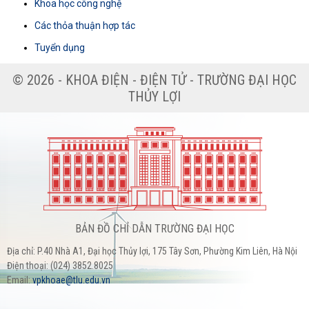
Khoa học công nghệ
Các thỏa thuận hợp tác
Tuyển dụng
© 2026 - KHOA ĐIỆN - ĐIỆN TỬ - TRƯỜNG ĐẠI HỌC
THỦY LỢI
BẢN ĐỒ CHỈ DẪN TRƯỜNG ĐẠI HỌC
Địa chỉ: P.40 Nhà A1, Đại học Thủy lợi, 175 Tây Sơn, Phường Kim Liên, Hà Nội
Điện thoại: (024) 3852.8025
Email:
vpkhoae@tlu.edu.vn